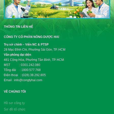
THÔNG TIN LIÊN HỆ
CÔNG TY CỔ PHẦN NÔNG DƯỢC HAI
Trụ sở chính – Viện NC & PTSP
28 Mạc Đĩnh Chi, Phường Sài Gòn, TP. HCM
Văn phòng đại diện
481 Cộng Hòa, Phường Tân Bình, TP. HCM
MST : 0301.242.080
Tổng đài : 1800.577.768
Điện thoại : (028).38.292.805
Email : info@congtyhai.com
VỀ CHÚNG TÔI
Hồ sơ công ty
Sơ đồ tổ chức