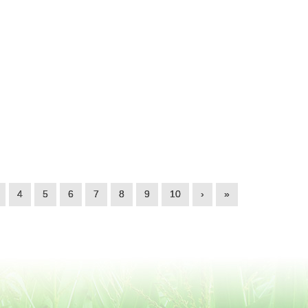
4
5
6
7
8
9
10
›
»