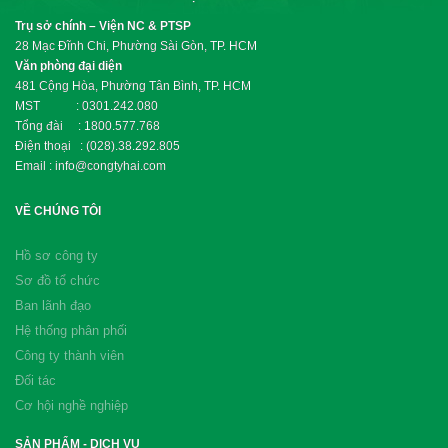
Trụ sở chính – Viện NC & PTSP
28 Mạc Đĩnh Chi, Phường Sài Gòn, TP. HCM
Văn phòng đại diện
481 Cộng Hòa, Phường Tân Bình, TP. HCM
MST : 0301.242.080
Tổng đài : 1800.577.768
Điện thoại : (028).38.292.805
Email : info@congtyhai.com
VỀ CHÚNG TÔI
Hồ sơ công ty
Sơ đồ tổ chức
Ban lãnh đạo
Hệ thống phân phối
Công ty thành viên
Đối tác
Cơ hội nghề nghiệp
SẢN PHẨM - DỊCH VỤ