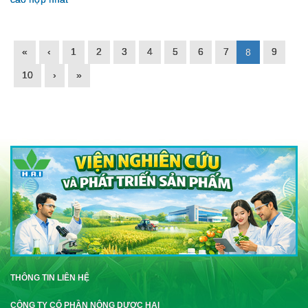
«
‹
1
2
3
4
5
6
7
9
8
10
›
»
THÔNG TIN LIÊN HỆ
CÔNG TY CỔ PHẦN NÔNG DƯỢC HAI