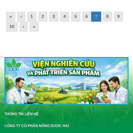
«
‹
1
2
3
4
5
6
8
9
7
10
›
»
THÔNG TIN LIÊN HỆ
CÔNG TY CỔ PHẦN NÔNG DƯỢC HAI