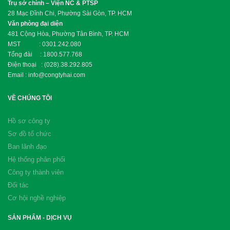
Trụ sở chính – Viện NC & PTSP
28 Mạc Đĩnh Chi, Phường Sài Gòn, TP. HCM
Văn phòng đại diện
481 Cộng Hòa, Phường Tân Bình, TP. HCM
MST : 0301.242.080
Tổng đài : 1800.577.768
Điện thoại : (028).38.292.805
Email : info@congtyhai.com
VỀ CHÚNG TÔI
Hồ sơ công ty
Sơ đồ tổ chức
Ban lãnh đạo
Hệ thống phân phối
Công ty thành viên
Đối tác
Cơ hội nghề nghiệp
SẢN PHẨM - DỊCH VỤ