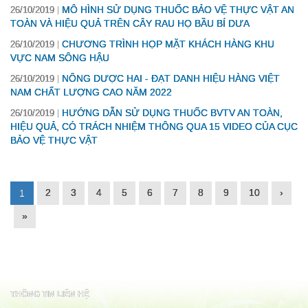
MÔ HÌNH SỬ DỤNG THUỐC BẢO VỆ THỰC VẬT AN
26/10/2019
TOÀN VÀ HIỆU QUẢ TRÊN CÂY RAU HỌ BẦU BÍ DƯA
CHƯƠNG TRÌNH HỌP MẶT KHÁCH HÀNG KHU
26/10/2019
VỰC NAM SÔNG HẬU
NÔNG DƯỢC HAI - ĐẠT DANH HIỆU HÀNG VIỆT
26/10/2019
NAM CHẤT LƯỢNG CAO NĂM 2022
HƯỚNG DẪN SỬ DỤNG THUỐC BVTV AN TOÀN,
26/10/2019
HIỆU QUẢ, CÓ TRÁCH NHIỆM THÔNG QUA 15 VIDEO CỦA CỤC
BẢO VỆ THỰC VẬT
2
3
4
5
6
7
8
9
10
›
1
»
THÔNG TIN LIÊN HỆ