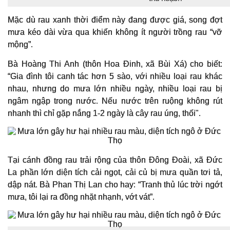
Mặc dù rau xanh thời điểm này đang được giá, song đợt
mưa kéo dài vừa qua khiến không ít người trồng rau “vỡ
mộng”.
Bà Hoàng Thi Anh (thôn Hoa Đinh, xã Bùi Xá) cho biết:
“Gia đình tôi canh tác hơn 5 sào, với nhiều loại rau khác
nhau, nhưng do mưa lớn nhiều ngày, nhiều loại rau bị
ngâm ngập trong nước. Nếu nước trên ruộng không rút
nhanh thì chỉ gặp nắng 1-2 ngày là cây rau úng, thối".
Tại cánh đồng rau trải rộng của thôn Đông Đoài, xã Đức
La phần lớn diện tích cải ngọt, cải củ bị mưa quần tơi tả,
dập nát. Bà Phan Thị Lan cho hay: “Tranh thủ lúc trời ngớt
mưa, tôi lại ra đồng nhặt nhạnh, vớt vát”.