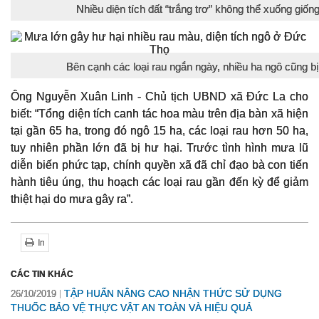
Nhiều diện tích đất “trắng trơ” không thể xuống giố
Bên cạnh các loại rau ngắn ngày, nhiều ha ngô cũng bị
Ông Nguyễn Xuân Linh - Chủ tịch UBND xã Đức La cho
biết: “Tổng diện tích canh tác hoa màu trên địa bàn xã hiện
tại gần 65 ha, trong đó ngô 15 ha, các loại rau hơn 50 ha,
tuy nhiên phần lớn đã bị hư hại. Trước tình hình mưa lũ
diễn biến phức tạp, chính quyền xã đã chỉ đạo bà con tiến
hành tiêu úng, thu hoạch các loại rau gần đến kỳ để giảm
thiệt hại do mưa gây ra”.
In
CÁC TIN KHÁC
TẬP HUẤN NÂNG CAO NHẬN THỨC SỬ DỤNG
26/10/2019
THUỐC BẢO VỆ THỰC VẬT AN TOÀN VÀ HIỆU QUẢ