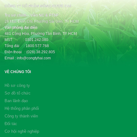
CÔNG TY CỔ PHẦN NÔNG DƯỢC HAI
Trụ sở chính – Viện NC & PTSP
28 Mạc Đĩnh Chi, Phường Sài Gòn, TP. HCM
Văn phòng đại diện
481 Cộng Hòa, Phường Tân Bình, TP. HCM
MST : 0301.242.080
Tổng đài : 1800.577.768
Điện thoại : (028).38.292.805
Email : info@congtyhai.com
VỀ CHÚNG TÔI
Hồ sơ công ty
Sơ đồ tổ chức
Ban lãnh đạo
Hệ thống phân phối
Công ty thành viên
Đối tác
Cơ hội nghề nghiệp