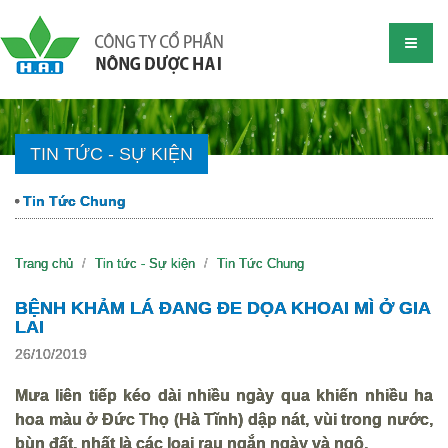
TIN TỨC - SỰ KIỆN
Tin Tức Chung
Trang chủ
Tin tức - Sự kiện
Tin Tức Chung
BỆNH KHẢM LÁ ĐANG ĐE DỌA KHOAI MÌ Ở GIA
LAI
26/10/2019
Mưa liên tiếp kéo dài nhiều ngày qua khiến nhiều ha
hoa màu ở Đức Thọ (Hà Tĩnh) dập nát, vùi trong nước,
bùn đất, nhất là các loại rau ngắn ngày và ngô.