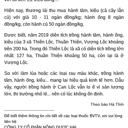
Hiện nay, thương lái thu mua hành tăm, kiệu (cả cây lẫn
củ) với giá 10 - 11 ngàn đồng/kg; hành ống 8 ngàn
đồng/kg, còn hành củ 50 ngàn đồng/kg.
Được biết, năm 2019 diện tích trồng hành tăm, hành ống,
kiệu của 3 xã Thiên Lộc, Thuần Thiện, Vượng Lộc khoảng
trên 200 ha. Trong đó Thiên Lộc là xã có diện tích trồng lớn
nhất: 127 ha, Thuần Thiện khoảng 50 ha, còn lại là ở
Vượng Lộc.
So với làm lúa hoặc các loại rau màu khác, trồng hành
tăm, hành ống, kiệu... mang lại hiệu quả kinh tế hơn. Dẫu
vậy, người trồng hành ở Can Lộc vẫn lo ế vì sản lượng
lớn, thị trường nhỏ lẻ... nên có lúc không ổn định.
Theo báo Hà Tĩnh
-----------------------------------
Để biết thêm thông tin chi tiết về các loại thuốc BVTV, xin vui lòng
liên hệ:
CÔNG TY CỔ PHẦN NÔNG DƯỢC HAI