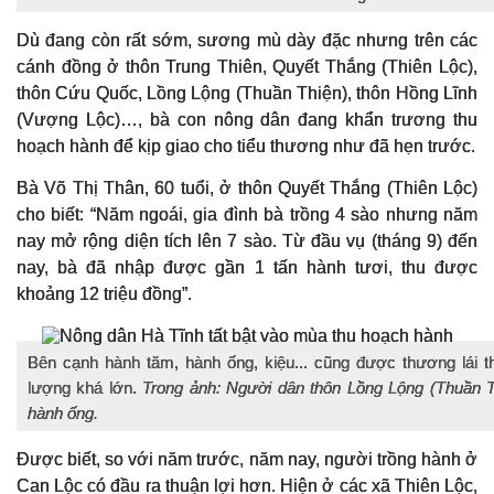
Dù đang còn rất sớm, sương mù dày đặc nhưng trên các
cánh đồng ở thôn Trung Thiên, Quyết Thắng (Thiên Lộc),
thôn Cứu Quốc, Lồng Lộng (Thuần Thiện), thôn Hồng Lĩnh
(Vượng Lộc)…, bà con nông dân đang khẩn trương thu
hoạch hành để kịp giao cho tiểu thương như đã hẹn trước.
Bà Võ Thị Thân, 60 tuổi, ở thôn Quyết Thắng (Thiên Lộc)
cho biết: “Năm ngoái, gia đình bà trồng 4 sào nhưng năm
nay mở rộng diện tích lên 7 sào. Từ đầu vụ (tháng 9) đến
nay, bà đã nhập được gần 1 tấn hành tươi, thu được
khoảng 12 triệu đồng”.
Bên cạnh hành tăm, hành ống, kiệu... cũng được thương lái 
lượng khá lớn.
Trong ảnh: Người dân thôn Lồng Lộng (Thuần T
hành ống.
Được biết, so với năm trước, năm nay, người trồng hành ở
Can Lộc có đầu ra thuận lợi hơn. Hiện ở các xã Thiên Lộc,