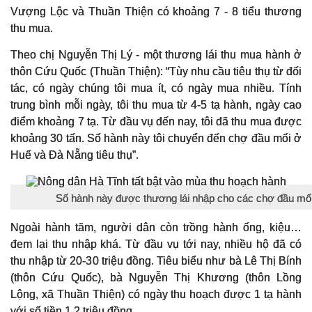
Vượng Lộc và Thuần Thiện có khoảng 7 - 8 tiểu thương
thu mua.
Theo chị Nguyễn Thị Lý - một thương lái thu mua hành ở
thôn Cứu Quốc (Thuần Thiện): “Tùy nhu cầu tiêu thụ từ đối
tác, có ngày chúng tôi mua ít, có ngày mua nhiều. Tính
trung bình mỗi ngày, tôi thu mua từ 4-5 tạ hành, ngày cao
điểm khoảng 7 tạ. Từ đầu vụ đến nay, tôi đã thu mua được
khoảng 30 tấn. Số hành này tôi chuyển đến chợ đầu mối ở
Huế và Đà Nẵng tiêu thụ”.
Số hành này được thương lái nhập cho các chợ đầu mố
Ngoài hành tăm, người dân còn trồng hành ống, kiệu…
đem lại thu nhập khá. Từ đầu vụ tới nay, nhiều hộ đã có
thu nhập từ 20-30 triệu đồng. Tiêu biểu như bà Lê Thị Bính
(thôn Cứu Quốc), bà Nguyễn Thị Khương (thôn Lồng
Lộng, xã Thuần Thiện) có ngày thu hoạch được 1 tạ hành
với số tiền 1,2 triệu đồng…