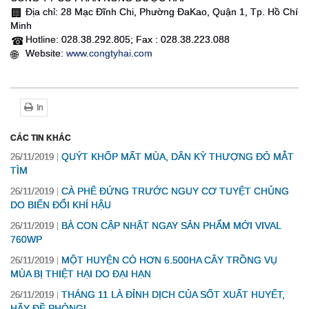
Địa chỉ: 28 Mạc Đĩnh Chi, Phường ĐaKao, Quận 1, Tp. Hồ Chí
🏢
Minh
Hotline: 028.38.292.805; Fax : 028.38.223.088
☎
Website:
www.congtyhai.com
🌐
In
CÁC TIN KHÁC
QUÝT KHỐP MẤT MÙA, DÂN KỲ THƯỢNG ĐỎ MẮT
26/11/2019
TÌM
CÀ PHÊ ĐỨNG TRƯỚC NGUY CƠ TUYỆT CHỦNG
26/11/2019
DO BIẾN ĐỔI KHÍ HẬU
BÀ CON CẬP NHẬT NGAY SẢN PHẨM MỚI VIVAL
26/11/2019
760WP
MỘT HUYỆN CÓ HƠN 6.500HA CÂY TRỒNG VỤ
26/11/2019
MÙA BỊ THIỆT HẠI DO ĐẠI HẠN
THÁNG 11 LÀ ĐỈNH DỊCH CỦA SỐT XUẤT HUYẾT,
26/11/2019
HÃY ĐỀ PHÒNG!