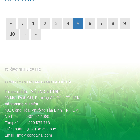
«
‹
1
2
3
4
6
7
8
9
5
10
›
»
THÔNG TIN LIÊN HỆ
CÔNG TY CỔ PHẦN NÔNG DƯỢC HAI
Trụ sở chính – Viện NC & PTSP
28 Mạc Đĩnh Chi, Phường Sài Gòn, TP. HCM
Văn phòng đại diện
481 Cộng Hòa, Phường Tân Bình, TP. HCM
MST : 0301.242.080
Tổng đài : 1800.577.768
Điện thoại : (028).38.292.805
Email : info@congtyhai.com