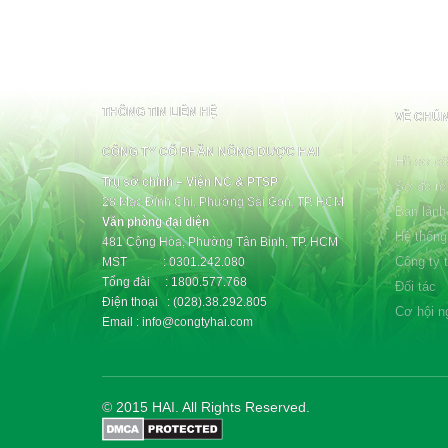
THÔNG TIN LIÊN HỆ
VỀ CHÚN
CÔNG TY CỔ PHẦN NÔNG DƯỢC HAI
Hồ sơ cô
Trụ sở chính – Viện NC & PTSP
Sơ đồ tổ
28 Mạc Đĩnh Chi, Phường Sài Gòn, TP. HCM
Ban lãnh
Văn phòng đại diện
Hệ thống
481 Cộng Hòa, Phường Tân Bình, TP. HCM
Công ty 
MST : 0301.242.080
Tổng đài : 1800.577.768
Đối tác
Điện thoại : (028).38.292.805
Cơ hội n
Email : info@congtyhai.com
© 2015 HAI. All Rights Reserved.