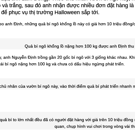
 và trắng, sau đó anh nhận được nhiều đơn đặt hàng là 
h để phục vụ thị trường Halloween sắp tới.
o anh Định, những quả bí ngô khổng lồ này có giá hơn 10 triệu đồng/q
Quả bí ngô khổng lồ nặng hơn 100 kg được anh Định thu 
 anh Nguyễn Định trồng gần 20 gốc bí ngô với 3 giống khác nhau. Khí 
ái bí ngô nặng hơn 100 kg và chưa có dấu hiệu ngừng phát triển.
hủ nhân của vườn bí ngô này, vào thời điểm quả bí phát triển nhanh nh
uả bí to lớn nhất đều đã có người đặt hàng với giá trên 10 triệu đồng
quan, chụp hình vui chơi trong vòng vài 