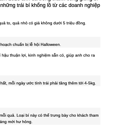
những trái bí khổng lồ từ các doanh nghiệp
uả to, quả nhỏ có giá không dưới 5 triệu đồng.
hoạch chuẩn bị lễ hội Halloween.
hậu thuận lợi, kinh nghiệm sẵn có, giúp anh cho ra
ất, mỗi ngày ước tính trái phải tăng thêm tới 4-5kg.
 mỗi quả. Loại bí này có thể trưng bày cho khách tham
tháng mới hư hỏng.