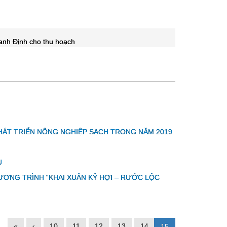
nh Định cho thu hoạch
HÁT TRIỂN NÔNG NGHIỆP SẠCH TRONG NĂM 2019
U
NG TRÌNH “KHAI XUÂN KỶ HỢI – RƯỚC LỘC
«
‹
10
11
12
13
14
15