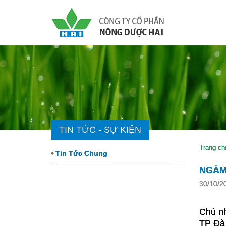
TIN TỨC - SỰ KIỆN
Trang ch
Tin Tức Chung
NGẮM
30/10/2
Chủ nh
TP Đà 