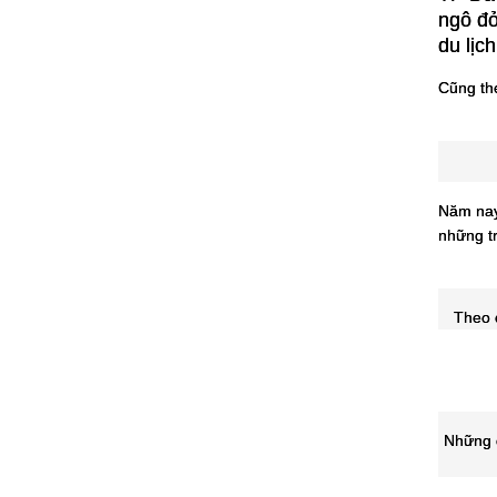
ngô đỏ
du lịc
Cũng the
Năm nay,
những tr
Theo c
Những q