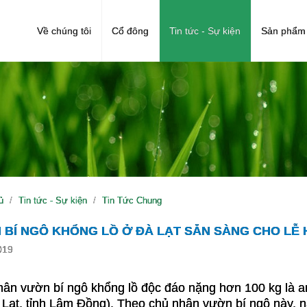
Về chúng tôi
Cổ đông
Tin tức - Sự kiện
Sản phẩm 
ủ
Tin tức - Sự kiện
Tin Tức Chung
 BÍ NGÔ KHỔNG LỒ Ở ĐÀ LẠT SẴN SÀNG CHO LỄ
019
ân vườn bí ngô khổng lồ độc đáo nặng hơn 100 kg là a
Lạt, tỉnh Lâm Đồng). Theo chủ nhân vườn bí ngô này, n