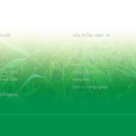
G TÔI
SẢN PHẨM - DỊCH VỤ
ng ty
Thuốc bảo vệ thực vật
 chức
Thuốc kích thích sinh trưởng
 đạo
Phân bón
 phân phối
Giống cây trồng
thành viên
Nông sản
Dịch vụ nông nghiệp
ghề nghiệp