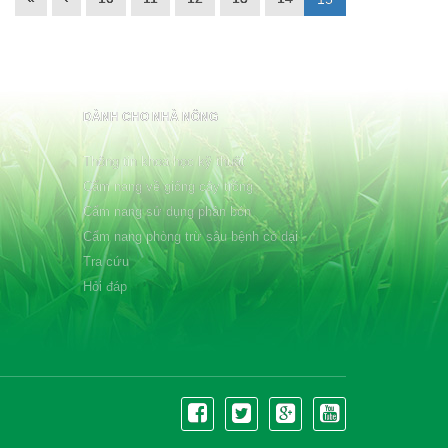
DÀNH CHO NHÀ NÔNG
Thông tin khoa học kỹ thuật
Cẩm nang về giống cây trồng
Cẩm nang sử dụng phân bón
Cẩm nang phòng trừ sâu bệnh cỏ dại
Tra cứu
Hỏi đáp