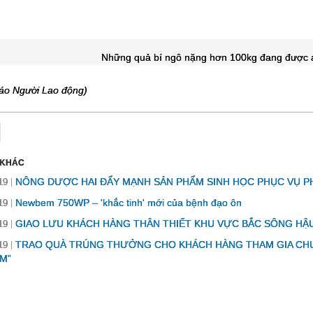
Những quả bí ngô nặng hơn 100kg đang được a
áo Người Lao động)
 KHÁC
NÔNG DƯỢC HAI ĐẨY MẠNH SẢN PHẨM SINH HỌC PHỤC VỤ P
19
Newbem 750WP – 'khắc tinh' mới của bệnh đạo ôn
19
GIAO LƯU KHÁCH HÀNG THÂN THIẾT KHU VỰC BẮC SÔNG HẬ
19
TRAO QUÀ TRÚNG THƯỞNG CHO KHÁCH HÀNG THAM GIA CHƯƠ
19
M”