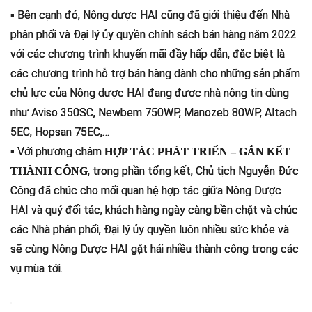
▪️ Bên cạnh đó, Nông dược HAI cũng đã giới thiệu đến Nhà
phân phối và Đại lý ủy quyền chính sách bán hàng năm 2022
với các chương trình khuyến mãi đầy hấp dẫn, đặc biệt là
các chương trình hỗ trợ bán hàng dành cho những sản phẩm
chủ lực của Nông dược HAI đang được nhà nông tin dùng
như Aviso 350SC, Newbem 750WP, Manozeb 80WP, Altach
5EC, Hopsan 75EC,…
▪️ Với phương châm
HỢP TÁC PHÁT TRIỂN – GẮN KẾT
, trong phần tổng kết, Chủ tịch Nguyễn Đức
THÀNH CÔNG
Công đã chúc cho mối quan hệ hợp tác giữa Nông Dược
HAI và quý đối tác, khách hàng ngày càng bền chặt và chúc
các Nhà phân phối, Đại lý ủy quyền luôn nhiều sức khỏe và
sẽ cùng Nông Dược HAI gặt hái nhiều thành công trong các
vụ mùa tới.