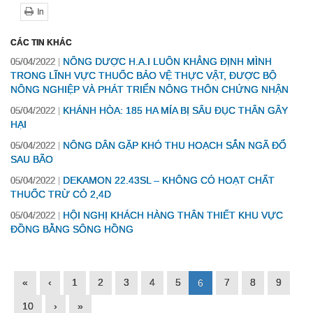
In
CÁC TIN KHÁC
NÔNG DƯỢC H.A.I LUÔN KHẲNG ĐỊNH MÌNH
05/04/2022
TRONG LĨNH VỰC THUỐC BẢO VỆ THỰC VẬT, ĐƯỢC BỘ
NÔNG NGHIỆP VÀ PHÁT TRIỂN NÔNG THÔN CHỨNG NHẬN
KHÁNH HÒA: 185 HA MÍA BỊ SÂU ĐỤC THÂN GÂY
05/04/2022
HẠI
NÔNG DÂN GẶP KHÓ THU HOẠCH SẮN NGÃ ĐỔ
05/04/2022
SAU BÃO
DEKAMON 22.43SL – KHÔNG CÓ HOẠT CHẤT
05/04/2022
THUỐC TRỪ CỎ 2,4D
HỘI NGHỊ KHÁCH HÀNG THÂN THIẾT KHU VỰC
05/04/2022
ĐỒNG BẰNG SÔNG HỒNG
«
‹
1
2
3
4
5
7
8
9
6
10
›
»