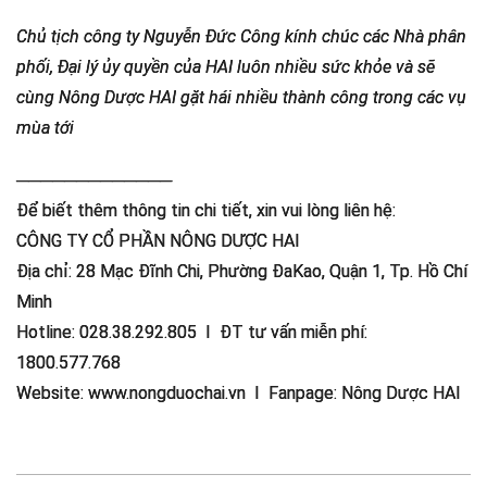
Chủ tịch công ty Nguyễn Đức Công kính chúc các Nhà phân
phối, Đại lý ủy quyền của HAI luôn nhiều sức khỏe và sẽ
cùng Nông Dược HAI gặt hái nhiều thành công trong các vụ
mùa tới
─────────────
Để biết thêm thông tin chi tiết, xin vui lòng liên hệ:
CÔNG TY CỔ PHẦN NÔNG DƯỢC HAI
Địa chỉ: 28 Mạc Đĩnh Chi, Phường ĐaKao, Quận 1, Tp. Hồ Chí
Minh
Hotline: 028.38.292.805 I ĐT tư vấn miễn phí:
1800.577.768
Website: www.nongduochai.vn I Fanpage: Nông Dược HAI