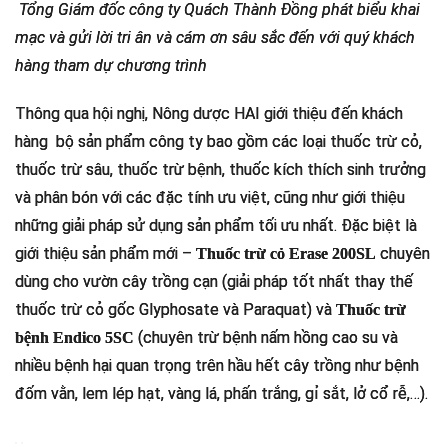
Tổng Giám đốc công ty Quách Thành Đồng phát biểu khai
mạc và gửi lời tri ân và cám ơn sâu sắc đến với quý khách
hàng tham dự chương trình
Thông qua hội nghị, Nông dược HAI giới thiệu đến khách
hàng bộ sản phẩm công ty bao gồm các loại thuốc trừ cỏ,
thuốc trừ sâu, thuốc trừ bệnh, thuốc kích thích sinh trưởng
và phân bón với các đặc tính ưu việt, cũng như giới thiệu
những giải pháp sử dụng sản phẩm tối ưu nhất. Đặc biệt là
giới thiệu sản phẩm mới –
chuyên
Thuốc trừ cỏ Erase 200SL
dùng cho vườn cây trồng cạn (giải pháp tốt nhất thay thế
thuốc trừ cỏ gốc Glyphosate và Paraquat) và
Thuốc trừ
(chuyên trừ bệnh nấm hồng cao su và
bệnh Endico 5SC
nhiều bệnh hại quan trọng trên hầu hết cây trồng như bệnh
đốm vằn, lem lép hạt, vàng lá, phấn trắng, gỉ sắt, lở cổ rễ,…).