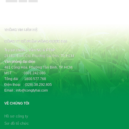
THÔNG TIN LIÊN HỆ
CÔNG TY CỔ PHẦN NÔNG DƯỢC HAI
Trụ sở chính – Viện NC & PTSP
28 Mạc Đĩnh Chi, Phường Sài Gòn, TP. HCM
Văn phòng đại diện
481 Cộng Hòa, Phường Tân Bình, TP. HCM
MST : 0301.242.080
Tổng đài : 1800.577.768
Điện thoại : (028).38.292.805
Email : info@congtyhai.com
VỀ CHÚNG TÔI
Hồ sơ công ty
Sơ đồ tổ chức