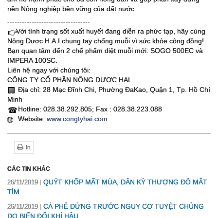
nền Nông nghiệp bền vững của đất nước.
----------------------------------
Với tình trạng sốt xuất huyết đang diễn ra phức tạp, hãy cùng
👉
Nông Dược H.A.I chung tay chống muỗi vì sức khỏe cộng đồng!
Bạn quan tâm đến 2 chế phẩm diệt muỗi mới: SOGO 500EC và
IMPERA 100SC.
Liên hệ ngay với chúng tôi:
CÔNG TY CỔ PHẦN NÔNG DƯỢC HAI
Địa chỉ: 28 Mạc Đĩnh Chi, Phường ĐaKao, Quận 1, Tp. Hồ Chí
🏢
Minh
Hotline: 028.38.292.805; Fax : 028.38.223.088
☎
Website:
www.congtyhai.com
🌐
In
CÁC TIN KHÁC
QUÝT KHỐP MẤT MÙA, DÂN KỲ THƯỢNG ĐỎ MẮT
26/11/2019
TÌM
CÀ PHÊ ĐỨNG TRƯỚC NGUY CƠ TUYỆT CHỦNG
26/11/2019
DO BIẾN ĐỔI KHÍ HẬU