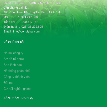
28 Mạc Đĩnh Chi, Phường Sài Gòn, TP. HCM
Văn phòng đại diện
481 Cộng Hòa, Phường Tân Bình, TP. HCM
MST : 0301.242.080
Tổng đài : 1800.577.768
Điện thoại : (028).38.292.805
Email : info@congtyhai.com
VỀ CHÚNG TÔI
Hồ sơ công ty
Sơ đồ tổ chức
Ban lãnh đạo
Hệ thống phân phối
Công ty thành viên
Đối tác
Cơ hội nghề nghiệp
SẢN PHẨM - DỊCH VỤ