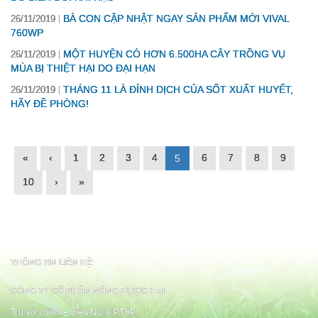
BÀ CON CẬP NHẬT NGAY SẢN PHẨM MỚI VIVAL
26/11/2019
760WP
MỘT HUYỆN CÓ HƠN 6.500HA CÂY TRỒNG VỤ
26/11/2019
MÙA BỊ THIỆT HẠI DO ĐẠI HẠN
THÁNG 11 LÀ ĐỈNH DỊCH CỦA SỐT XUẤT HUYẾT,
26/11/2019
HÃY ĐỀ PHÒNG!
«
‹
1
2
3
4
6
7
8
9
5
10
›
»
THÔNG TIN LIÊN HỆ
CÔNG TY CỔ PHẦN NÔNG DƯỢC HAI
Trụ sở chính – Viện NC & PTSP