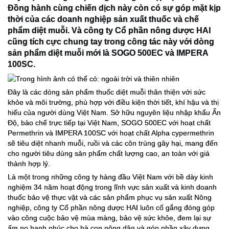
Đồng hành cùng chiến dịch này còn có sự góp mặt kịp
thời của các doanh nghiệp sản xuất thuốc và chế
phẩm diệt muỗi. Và công ty Cổ phần nông dược HAI
cũng tích cực chung tay trong công tác này với dòng
sản phẩm diệt muỗi mới là SOGO 500EC và IM
PERA
100SC.
Đây là các dòng sản phẩm thuốc diệt muỗi thân thiện với sức
khỏe và môi trường, phù hợp với điều kiện thời tiết, khí hậu và thị
hiếu của người dùng Việt Nam. Sở hữu nguyên liệu nhập khẩu Ấn
Độ, bào chế trực tiếp tại Việt Nam, SOGO 500EC với hoạt chất
Permethrin và IMPERA 100SC với hoạt chất Alpha cypermethrin
sẽ tiêu diệt nhanh muỗi, ruồi và các côn trùng gây hại, mang đến
cho người tiêu dùng sản phẩm chất lượng cao, an toàn với giá
thành hợp lý.
Là một trong những công ty hàng đầu Việt Nam với bề dày kinh
nghiệm 34 năm hoạt động trong lĩnh vực sản xuất và kinh doanh
thuốc bảo vệ thực vật và các sản phẩm phục vụ sản xuất Nông
nghiệp, công ty Cổ phần nông dược HAI luôn cố gắng đóng góp
vào công cuộc bảo vệ mùa màng, bảo vệ sức khỏe, đem lại sự
ấm no hạnh phúc cho bà con nông dân và góp phần xây dựng