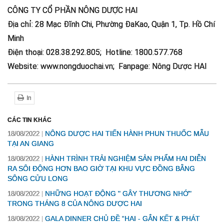
CÔNG TY CỔ PHẦN NÔNG DƯỢC HAI
Địa chỉ: 28 Mạc Đĩnh Chi, Phường ĐaKao, Quận 1, Tp. Hồ Chí
Minh
Điện thoại: 028.38.292.805; Hotline: 1800.577.768
Website: www.nongduochai.vn; Fanpage: Nông Dược HAI
In
CÁC TIN KHÁC
NÔNG DƯỢC HAI TIẾN HÀNH PHUN THUỐC MẪU
18/08/2022
TẠI AN GIANG
HÀNH TRÌNH TRẢI NGHIỆM SẢN PHẨM HAI DIỄN
18/08/2022
RA SÔI ĐỘNG HƠN BAO GIỜ TẠI KHU VỰC ĐỒNG BẰNG
SÔNG CỬU LONG
NHỮNG HOẠT ĐỘNG " GÂY THƯƠNG NHỚ"
18/08/2022
TRONG THÁNG 8 CỦA NÔNG DƯỢC HAI
GALA DINNER CHỦ ĐỀ “HAI - GẮN KẾT & PHÁT
18/08/2022