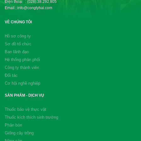
Điện thoại : (028).38.292.805
Email : info@congtyhai.com
VỀ CHÚNG TÔI
Hồ sơ công ty
Sơ đồ tổ chức
Ban lãnh đạo
Hệ thống phân phối
Công ty thành viên
Đối tác
Cơ hội nghề nghiệp
SẢN PHẨM - DỊCH VỤ
Thuốc bảo vệ thực vật
Thuốc kích thích sinh trưởng
Phân bón
Giống cây trồng
Nông sản