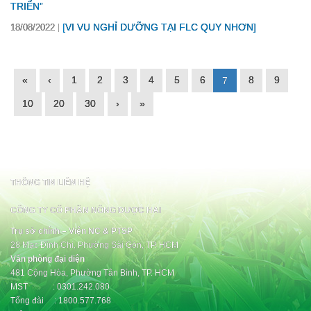
TRIỂN”
[VI VU NGHỈ DƯỠNG TẠI FLC QUY NHƠN]
18/08/2022
«
‹
1
2
3
4
5
6
8
9
7
10
20
30
›
»
THÔNG TIN LIÊN HỆ
CÔNG TY CỔ PHẦN NÔNG DƯỢC HAI
Trụ sở chính – Viện NC & PTSP
28 Mạc Đĩnh Chi, Phường Sài Gòn, TP. HCM
Văn phòng đại diện
481 Cộng Hòa, Phường Tân Bình, TP. HCM
MST : 0301.242.080
Tổng đài : 1800.577.768