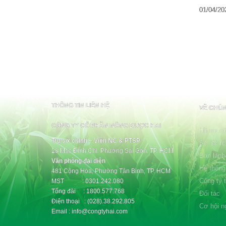
01/04/20
THÔNG TIN LIÊN HỆ
VỀ CHÚN
CÔNG TY CỔ PHẦN NÔNG DƯỢC HAI
Hồ sơ cô
Trụ sở chính – Viện NC & PTSP
Sơ đồ tổ
28 Mạc Đĩnh Chi, Phường Sài Gòn, TP. HCM
Ban lãnh
Văn phòng đại diện
Hệ thống
481 Cộng Hòa, Phường Tân Bình, TP. HCM
Công ty 
MST : 0301.242.080
Tổng đài : 1800.577.768
Đối tác
Điện thoại : (028).38.292.805
Cơ hội n
Email : info@congtyhai.com