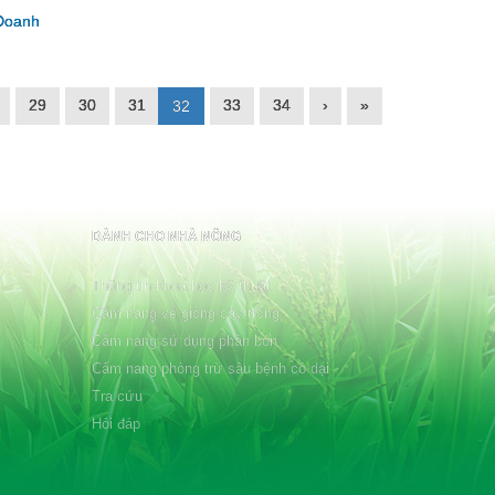
Doanh
29
30
31
33
34
›
»
32
DÀNH CHO NHÀ NÔNG
Thông tin khoa học kỹ thuật
Cẩm nang về giống cây trồng
Cẩm nang sử dụng phân bón
Cẩm nang phòng trừ sâu bệnh cỏ dại
Tra cứu
Hỏi đáp