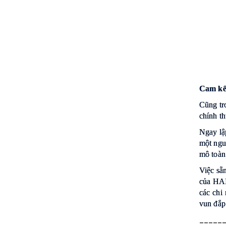
Cam kế
Cũng tr
chính t
Ngay lậ
một nguồ
mô toàn
Việc sẵ
của HAI
các chi
vun đắp
_____