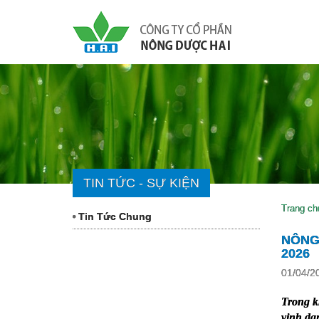
TIN TỨC - SỰ KIỆN
Trang ch
Tin Tức Chung
NÔNG
2026
01/04/2
Trong k
vinh da