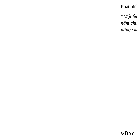
Phát biể
“Một lầ
năm chư
nâng ca
VỮNG 