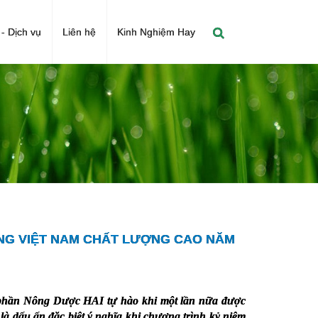
- Dịch vụ
Liên hệ
Kinh Nghiệm Hay
NG VIỆT NAM CHẤT LƯỢNG CAO NĂM
 phần Nông Dược HAI tự hào khi một lần nữa được
 dấu ấn đặc biệt ý nghĩa khi chương trình kỷ niệm