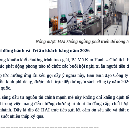
Nông dược HAI không ngừng phát triển để đồng h
t đồng hành và Tri ân khách hàng năm 2026
ong khuôn khổ chương trình trao giải, Bà Vũ Kim Hạnh – Chủ tịch
hức phát động phong trào tổ chức các buổi hội nghị tri ân người tiê
p tức hưởng ứng lời kêu gọi đầy ý nghĩa này, Ban lãnh đạo Công 
n kinh phí riêng, được trích trực tiếp từ ngân sách công ty năm 202
 quốc.
n sàng đầu tư nguồn tài chính mạnh mẽ này không chỉ khẳng định t
 trong việc mang đến những chương trình tri ân đẳng cấp, chất lượn
 nhánh. Đây là dịp để HAI trực tiếp gửi lời cảm ơn sâu sắc và thắ
 suốt nhiều thập kỷ qua.
____________________________
___________