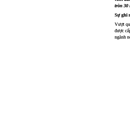
tròn 30 
Sự ghi 
Vượt qu
được cấ
ngành n