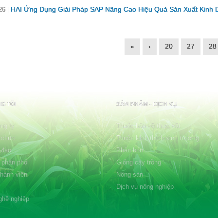
HAI Ứng Dụng Giải Pháp SAP Nâng Cao Hiệu Quả Sản Xuất Kinh 
26
«
‹
20
27
28
G TÔI
SẢN PHẨM - DỊCH VỤ
ng ty
Thuốc bảo vệ thực vật
 chức
Thuốc kích thích sinh trưởng
 đạo
Phân bón
 phân phối
Giống cây trồng
thành viên
Nông sản
Dịch vụ nông nghiệp
ghề nghiệp