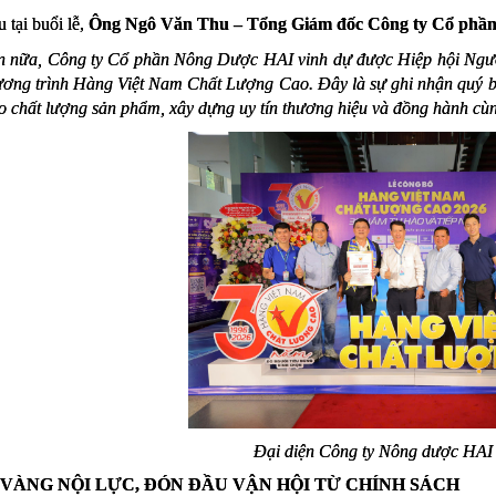
u tại buổi lễ,
Ông Ngô Văn Thu – Tổng Giám đốc Công ty Cổ phầ
n nữa, Công ty Cổ phần Nông Dược HAI vinh dự được Hiệp hội Người
ơng trình Hàng Việt Nam Chất Lượng Cao. Đây là sự ghi nhận quý b
o chất lượng sản phẩm, xây dựng uy tín thương hiệu và đồng hành cù
Đại diện Công ty Nông dược HAI t
VÀNG NỘI LỰC, ĐÓN ĐẦU VẬN HỘI TỪ CHÍNH SÁCH