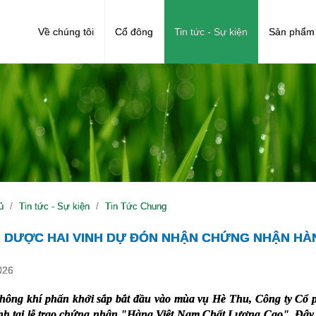
Về chúng tôi
Cổ đông
Tin tức - Sự kiện
Sản phẩm 
ủ
Tin tức - Sự kiện
Tin Tức Chung
 DƯỢC HAI VINH DỰ ĐÓN NHẬN CHỨNG NHẬN HÀ
026
hông khí phấn kh
ởi sắp bắt đầu vào mùa vụ Hè Thu
, Công ty Cổ
nh tại lễ trao chứng nhận "Hàng Việt Nam Chất Lượng Cao". Đây là