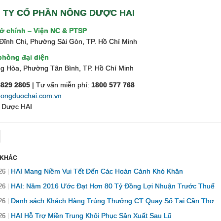
 TY CỔ PHẦN NÔNG DƯỢC HAI
sở chính – Viện NC & PTSP
Đĩnh Chi, Phường Sài Gòn, TP. Hồ Chí Minh
phòng đại diện
g Hòa, Phường Tân Bình, TP. Hồ Chí Minh
3829 2805
| Tư vấn miễn phí:
1800 577 768
ongduochai.com.vn
 Dược HAI
 KHÁC
HAI Mang Niềm Vui Tết Đến Các Hoàn Cảnh Khó Khăn
26
HAI: Năm 2016 Ước Đạt Hơn 80 Tỷ Đồng Lợi Nhuận Trước Thuế
26
Danh sách Khách Hàng Trúng Thưởng CT Quay Số Tại Cần Thơ
26
HAI Hỗ Trợ Miền Trung Khôi Phục Sản Xuất Sau Lũ
26