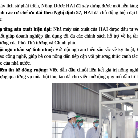
ày lịch sử phát triển, Nông Dược HAI đã xây dựng được một nền tảng 
h các cơ chế ưu đãi theo Nghị định 57
, HAI đã chủ động hiện đại 
o:
ạ tầng sản xuất hiện đại:
Nhà máy sản xuất của HAI được đầu tư với
ốt giúp doanh nghiệp tận dụng tối đa các chính sách hỗ trợ về hạ t
ướng của Phó Thủ tướng và Chính phủ.
ội ngũ nhân sự tinh nhuệ:
Với đội ngũ am hiểu sâu sắc về kỹ thuật, 
ao công nghệ, giúp bà con nông dân tiếp cận với phương thức canh tác 
c của nhà nước.
iềm tin từ đồng ruộng:
Việc dẫn đầu chuỗi liên kết giá trị nông n
ợng qua từng vụ mùa bội thu, tạo đà cho việc mở rộng quy mô đầu tư 