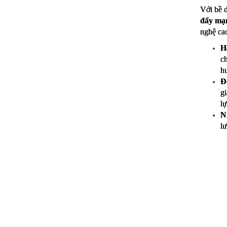
Với bề d
đẩy mạn
nghệ ca
H
ch
h
Đ
gi
lự
N
lư