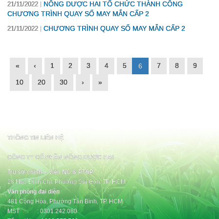
NÔNG DƯỢC HAI TỔ CHỨC THÀNH CÔNG
21/11/2022
CHƯƠNG TRÌNH QUAY SỐ MAY MẮN CẤP 2
CHƯƠNG TRÌNH QUAY SỐ MAY MẮN CẤP 2
21/11/2022
«
‹
1
2
3
4
5
7
8
9
6
10
20
30
›
»
THÔNG TIN LIÊN HỆ
CÔNG TY CỔ PHẦN NÔNG DƯỢC HAI
Trụ sở chính – Viện NC & PTSP
28 Mạc Đĩnh Chi, Phường Sài Gòn, TP. HCM
Văn phòng đại diện
481 Cộng Hòa, Phường Tân Bình, TP. HCM
MST : 0301.242.080