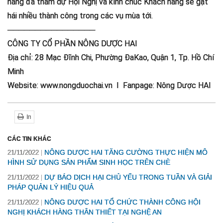
hàng đã tham dự Hội Nghị và kính chúc Khách hàng sẽ gặt
hái nhiều thành công trong các vụ mùa tới.
────────────────
CÔNG TY CỔ PHẦN NÔNG DƯỢC HAI
Địa chỉ: 28 Mạc Đĩnh Chi, Phường ĐaKao, Quận 1, Tp. Hồ Chí
Minh
Website: www.nongduochai.vn I Fanpage: Nông Dược HAI
In
CÁC TIN KHÁC
NÔNG DƯỢC HAI TĂNG CƯỜNG THỰC HIỆN MÔ
21/11/2022
HÌNH SỬ DỤNG SẢN PHẨM SINH HỌC TRÊN CHÈ
DỰ BÁO DỊCH HẠI CHỦ YẾU TRONG TUẦN VÀ GIẢI
21/11/2022
PHÁP QUẢN LÝ HIỆU QUẢ
NÔNG DƯỢC HAI TỔ CHỨC THÀNH CÔNG HỘI
21/11/2022
NGHỊ KHÁCH HÀNG THÂN THIẾT TẠI NGHỆ AN