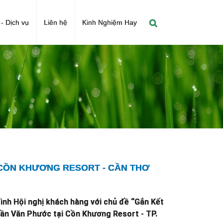
- Dịch vụ
Liên hệ
Kinh Nghiệm Hay
 CỒN KHƯƠNG RESORT - CẦN THƠ
nh Hội nghị khách hàng với chủ đề “Gắn Kết
rần Văn Phước tại Cồn Khương Resort - TP.