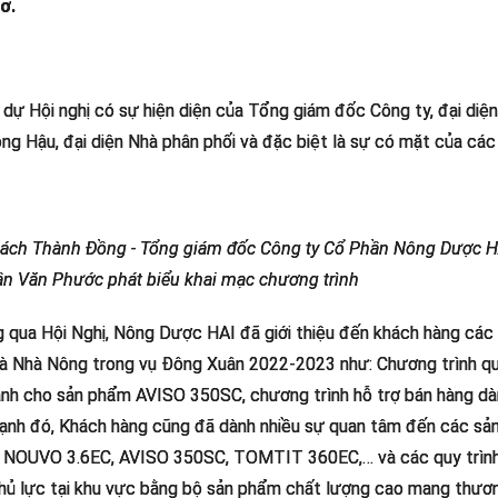
ơ.
dự Hội nghị có sự hiện diện của Tổng giám đốc Công ty, đại diện 
g Hậu, đại diện Nhà phân phối và đặc biệt là sự có mặt của các 
ch Thành Đồng - Tổng giám đốc Công ty Cổ Phần Nông Dược HAI
ần Văn Phước phát biểu khai mạc chương trình
 qua Hội Nghị, Nông Dược HAI đã giới thiệu đến khách hàng các 
à Nhà Nông trong vụ Đông Xuân 2022-2023 như: Chương trình quay
ành cho sản phẩm AVISO 350SC, chương trình hỗ trợ bán hàng 
ạnh đó, Khách hàng cũng đã dành nhiều sự quan tâm đến các 
NOUVO 3.6EC, AVISO 350SC, TOMTIT 360EC,… và các quy trình q
hủ lực tại khu vực bằng bộ sản phẩm chất lượng cao mang thươ