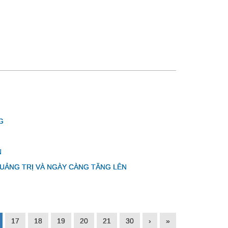
G
N
QUẢNG TRỊ VÀ NGÀY CÀNG TĂNG LÊN
17
18
19
20
21
30
›
»