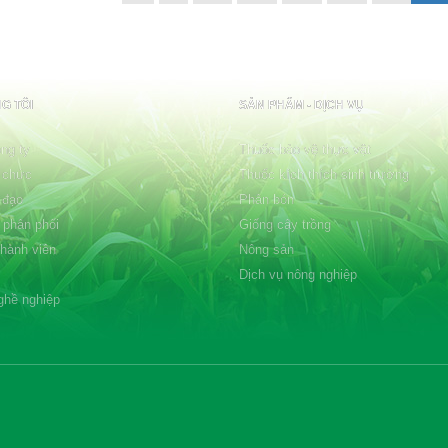
G TÔI
SẢN PHẨM - DỊCH VỤ
ng ty
Thuốc bảo vệ thực vật
 chức
Thuốc kích thích sinh trưởng
 đạo
Phân bón
 phân phối
Giống cây trồng
thành viên
Nông sản
Dịch vụ nông nghiệp
ghề nghiệp