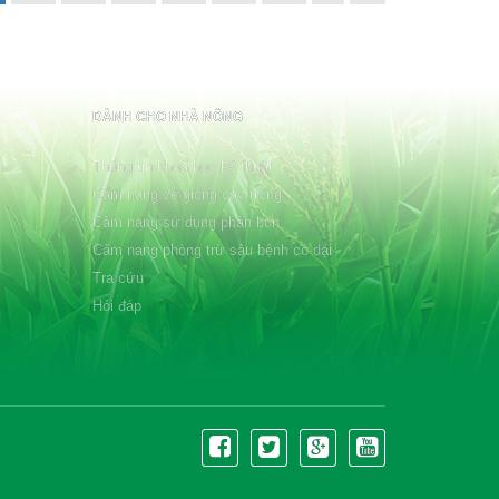
DÀNH CHO NHÀ NÔNG
Thông tin khoa học kỹ thuật
Cẩm nang về giống cây trồng
Cẩm nang sử dụng phân bón
Cẩm nang phòng trừ sâu bệnh cỏ dại
Tra cứu
Hỏi đáp