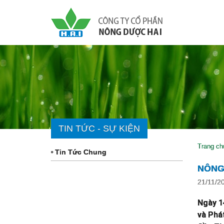
TIN TỨC - SỰ KIỆN
Trang ch
Tin Tức Chung
NÔNG
21/11/2
Ngày 1
và Phá