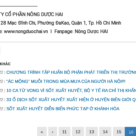
────────────
TY CỔ PHẦN NÔNG DƯỢC HAI
: 28 Mạc Đĩnh Chi, Phường ĐaKao, Quận 1, Tp. Hồ Chí Minh
e: www.nongduochai.vn I Fanpage: Nông Dược HAI
 KHÁC
CHƯƠNG TRÌNH TẬP HUẤN BỘ PHẬN PHÁT TRIỂN THỊ TRƯỜN
22
“ÁC MỘNG” MUỖI TRONG MÙA MƯA CỦA NGƯỜI HÀ NỘI!!!
22
10 CA TỬ VONG VÌ SỐT XUẤT HUYẾT, BỘ Y TẾ RA CHỈ THỊ KHẨ
22
33 Ổ DỊCH SỐT XUẤT HUYẾT XUẤT HIỆN Ở HUYỆN BIÊN GIỚI 
22
SỐT XUẤT HUYẾT DIỄN BIẾN PHỨC TẠP Ở KHÁNH HÒA
22
«
‹
11
12
13
14
15
16