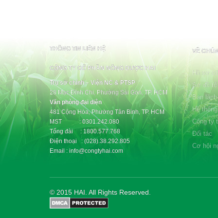
THÔNG TIN LIÊN HỆ
VỀ CHÚN
CÔNG TY CỔ PHẦN NÔNG DƯỢC HAI
Hồ sơ cô
Trụ sở chính – Viện NC & PTSP
Sơ đồ tổ
28 Mạc Đĩnh Chi, Phường Sài Gòn, TP. HCM
Ban lãnh
Văn phòng đại diện
Hệ thống
481 Cộng Hòa, Phường Tân Bình, TP. HCM
Công ty 
MST : 0301.242.080
Tổng đài : 1800.577.768
Đối tác
Điện thoại : (028).38.292.805
Cơ hội n
Email : info@congtyhai.com
© 2015 HAI. All Rights Reserved.