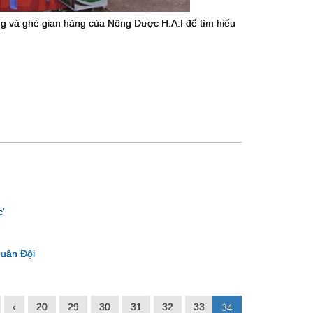
 và ghé gian hàng của Nông Dược H.A.I để tìm hiểu
'
Quân Đội
‹
20
29
30
31
32
33
34