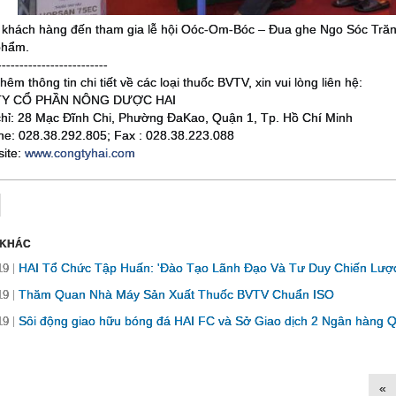
 khách hàng đến tham gia lễ hội Oóc-Om-Bóc – Đua ghe Ngo Sóc Trăng
phẩm.
-------------------------
thêm thông tin chi tiết về các loại thuốc BVTV, xin vui lòng liên hệ:
Y CỔ PHẦN NÔNG DƯỢC HAI
chỉ: 28 Mạc Đĩnh Chi, Phường ĐaKao, Quận 1, Tp. Hồ Chí Minh
ine: 028.38.292.805; Fax : 028.38.223.088
ite:
www.congtyhai.com
 KHÁC
HAI Tổ Chức Tập Huấn: 'Đào Tạo Lãnh Đạo Và Tư Duy Chiến Lược
19
Thăm Quan Nhà Máy Sản Xuất Thuốc BVTV Chuẩn ISO
19
Sôi động giao hữu bóng đá HAI FC và Sở Giao dịch 2 Ngân hàng 
19
«