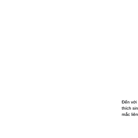
Đến với
thích si
mắc liê