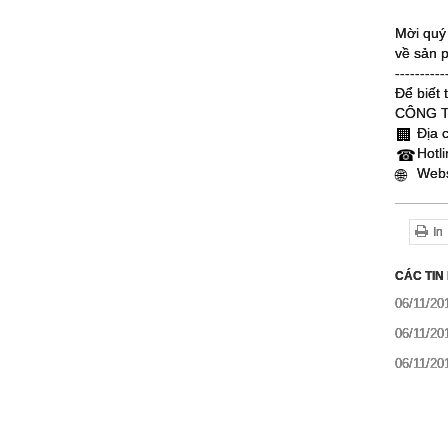
Mời quý
về sản 
----------
Để biết 
CÔNG T
Địa 
🏢
Hotl
☎
Webs
🌐
In
CÁC TIN
06/11/20
06/11/20
06/11/20