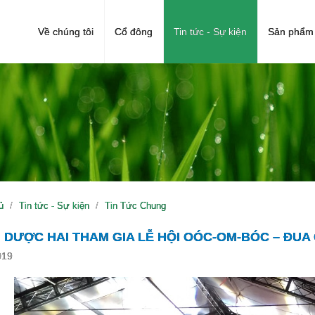
Về chúng tôi
Cổ đông
Tin tức - Sự kiện
Sản phẩm 
ủ
Tin tức - Sự kiện
Tin Tức Chung
 DƯỢC HAI THAM GIA LỄ HỘI OÓC-OM-BÓC – ĐUA
019