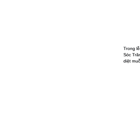
Trong lễ
Sóc T
ră
diệt muỗ