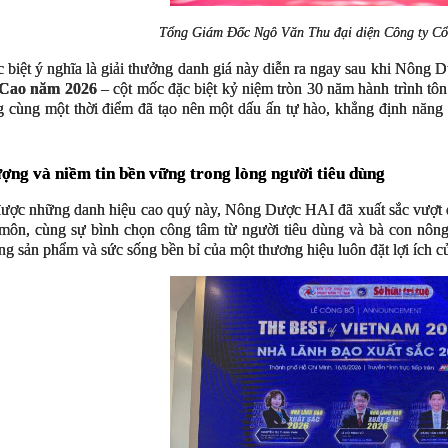
Tổng Giám Đốc Ngô Văn Thu đại diện Công ty C
c biệt ý nghĩa là giải thưởng danh giá này diễn ra ngay sau khi Nôn
Cao năm 2026
– cột mốc đặc biệt kỷ niệm tròn 30 năm hành trình tôn v
g cùng một thời điểm đã tạo nên một dấu ấn tự hào, khẳng định năng 
ợng và niềm tin bền vững trong lòng người tiêu dùng
được những danh hiệu cao quý này, Nông Dược HAI đã xuất sắc vượt q
môn, cùng sự bình chọn công tâm từ người tiêu dùng và bà con nông d
ng sản phẩm và sức sống bền bỉ của một thương hiệu luôn đặt lợi ích c