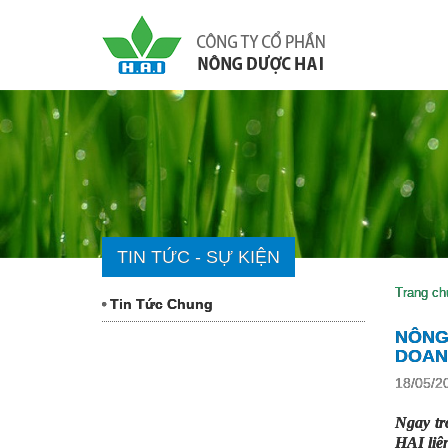
TIN TỨC - SỰ KIỆN
Trang ch
Tin Tức Chung
NÔNG
DOANH
18/05/2
Ngay tr
HAI liê