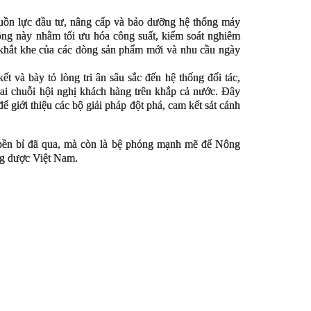
uồn lực đầu tư, nâng cấp và bảo dưỡng hệ thống máy
ng này nhằm tối ưu hóa công suất, kiểm soát nghiêm
t khắt khe của các dòng sản phẩm mới và nhu cầu ngày
ết và bày tỏ lòng tri ân sâu sắc đến hệ thống đối tác,
hai chuỗi hội nghị khách hàng trên khắp cả nước. Đây
ể giới thiệu các bộ giải pháp đột phá, cam kết sát cánh
bền bỉ đã qua, mà còn là bệ phóng mạnh mẽ để Nông
ng dược Việt Nam.