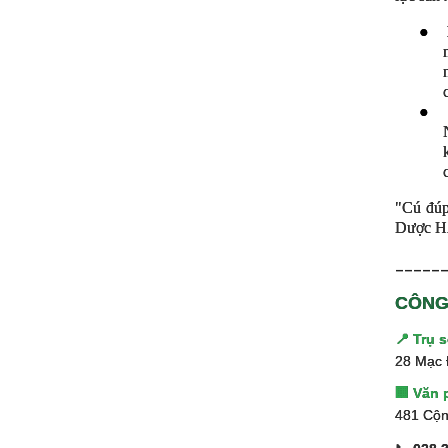
●
●
"Cú đúp
Dược HA
_____
CÔNG
📍 Trụ 
28 Mạc 
🏢 Văn 
481 Cộn