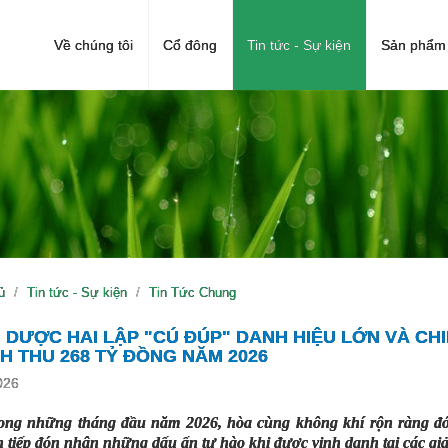
Về chúng tôi
Cổ đông
Tin tức - Sự kiện
Sản phẩm 
ủ
Tin tức - Sự kiện
Tin Tức Chung
 DƯỢC HAI LẬP "CÚ ĐÚP" DANH HIỆU LỚN VÀ CH
 THU 268 TỶ ĐỒNG NĂM 2026
026
ong những tháng đầu năm 2026, hòa cùng không khí rộn ràng 
n tiếp đón nhận những dấu ấn tự hào khi được vinh danh tại các giả