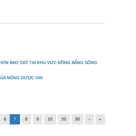
 HƠN BAO GIỜ TẠI KHU VỰC ĐỒNG BẰNG SÔNG
CỦA NÔNG DƯỢC HAI
6
8
9
10
20
30
›
»
7