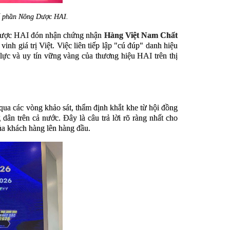
ổ phần Nông Dược HAI.
g Dược HAI đón nhận chứng nhận
Hàng Việt Nam Chất
inh giá trị Việt. Việc liên tiếp lập "cú đúp" danh hiệu
lực và uy tín vững vàng của thương hiệu HAI trên thị
ua các vòng khảo sát, thẩm định khắt khe từ hội đồng
ân trên cả nước. Đây là câu trả lời rõ ràng nhất cho
ủa khách hàng lên hàng đầu.