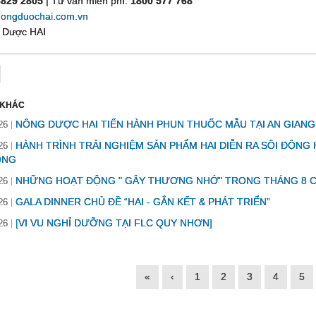
3829 2805
| Tư vấn miễn phí:
1800 577 768
ongduochai.com.vn
 Dược HAI
 KHÁC
NÔNG DƯỢC HAI TIẾN HÀNH PHUN THUỐC MẪU TẠI AN GIANG
26
HÀNH TRÌNH TRẢI NGHIỆM SẢN PHẨM HAI DIỄN RA SÔI ĐỘNG
26
ONG
NHỮNG HOẠT ĐỘNG " GÂY THƯƠNG NHỚ" TRONG THÁNG 8 
26
GALA DINNER CHỦ ĐỀ “HAI - GẮN KẾT & PHÁT TRIỂN”
26
[VI VU NGHỈ DƯỠNG TẠI FLC QUY NHƠN]
26
«
‹
1
2
3
4
5