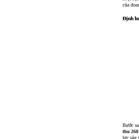
của doan
Định hư
Bước sa
thu 268
lực sản 