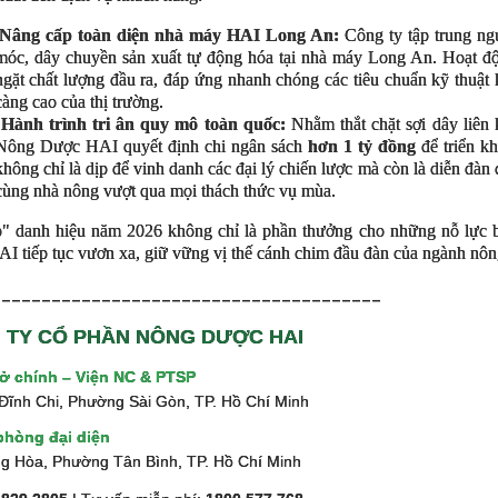
Nâng cấp toàn diện nhà máy HAI Long An:
Công ty tập trung ng
móc, dây chuyền sản xuất tự động hóa tại nhà máy Long An. Hoạt độ
ngặt chất lượng đầu ra, đáp ứng nhanh chóng các tiêu chuẩn kỹ thuậ
càng cao của thị trường.
Hành trình tri ân quy mô toàn quốc:
Nhằm thắt chặt sợi dây liên k
Nông Dược HAI quyết định chi ngân sách
hơn 1 tỷ đồng
để triển k
không chỉ là dịp để vinh danh các đại lý chiến lược mà còn là diễn đàn đ
cùng nhà nông vượt qua mọi thách thức vụ mùa.
" danh hiệu năm 2026 không chỉ là phần thưởng cho những nỗ lực 
I tiếp tục vươn xa, giữ vững vị thế cánh chim đầu đàn của ngành nô
____________________________
___________
 TY CỔ PHẦN NÔNG DƯỢC HAI
sở chính – Viện NC & PTSP
Đĩnh Chi, Phường Sài Gòn, TP. Hồ Chí Minh
phòng đại diện
g Hòa, Phường Tân Bình, TP. Hồ Chí Minh