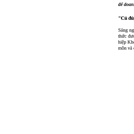
để doan
"Cú đú
Sáng ng
thức đư
hiệp Kh
môn và 