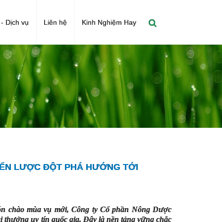
- Dịch vụ
Liên hệ
Kinh Nghiệm Hay
IẾN LƯỢC ĐỘT PHÁ HƯỚNG TỚI
đón chào mùa vụ mới, Công ty Cổ phần Nông Dược
i thưởng uy tín quốc gia. Đây là nền tảng vững chắc