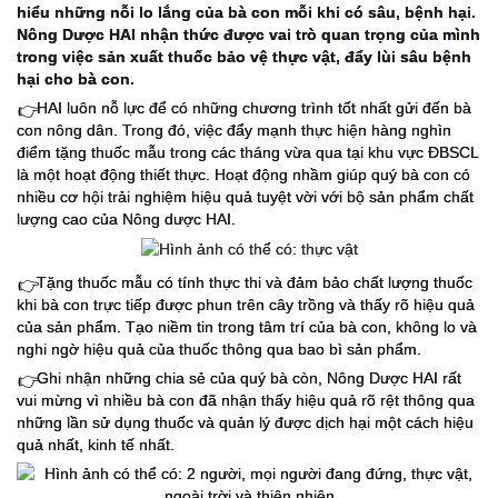
hiểu những nỗi lo lắng của bà con mỗi khi có sâu, bệnh hại.
Nông Dược HAI nhận thức được vai trò quan trọng của mình
trong việc sản xuất thuốc bảo vệ thực vật, đẩy lùi sâu bệnh
hại cho bà con.
HAI luôn nỗ lực để có những chương trình tốt nhất gửi đến bà
👉
con nông dân. Trong đó, việc đẩy mạnh thực hiện hàng nghìn
điểm tặng
thuốc mẫu trong các tháng vừa qua tại khu vực ĐBSCL
là một hoạt động thiết thực. Hoạt động nhầm giúp quý bà con có
nhiều cơ hội trải nghiệm hiệu quả tuyệt vời với bộ sản phẩm chất
lượng cao của Nông dược HAI.
Tặng thuốc mẫu có tính thực thi và đảm bảo chất lượng thuốc
👉
khi bà con trực tiếp được phun trên cây trồng và thấy rõ hiệu quả
của sản phẩm. Tạo niềm tin trong tâm trí của bà con, không lo và
nghi ngờ hiệu quả của thuốc thông qua bao bì sản phẩm.
Ghi nhận những chia sẻ của quý bà còn, Nông Dược HAI rất
👉
vui mừng vì nhiều bà con đã nhận thấy hiệu quả rõ rệt thông qua
những lần sử dụng thuốc và quản lý được dịch hại một cách hiệu
quả nhất, kinh tế nhất.