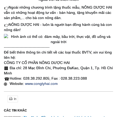
Ngoài những chương trình tặng thuốc mẫu, NÔNG DƯỢC HAI
👉
vẫn có những hoạt động tư vấn - bán hàng, tặng khuyến mãi các
sản phẩm,... cho bà con nông dân.
NÔNG DƯỢC HAI - luôn là người bạn đồng hành cùng bà con
👉
nông dân!
-----------------------------------
Để biết thêm thông tin chi tiết về các loại thuốc BVTV, xin vui lòng
liên hệ:
CÔNG TY CỔ PHẦN NÔNG DƯỢC HAI
Địa chỉ: 28 Mạc Đĩnh Chi, Phường ĐaKao, Quận 1, Tp. Hồ Chí
🏢
Minh
Hotline: 028.38.292.805; Fax : 028.38.223.088
☎
Website:
www.congtyhai.com
🌐
In
CÁC TIN KHÁC