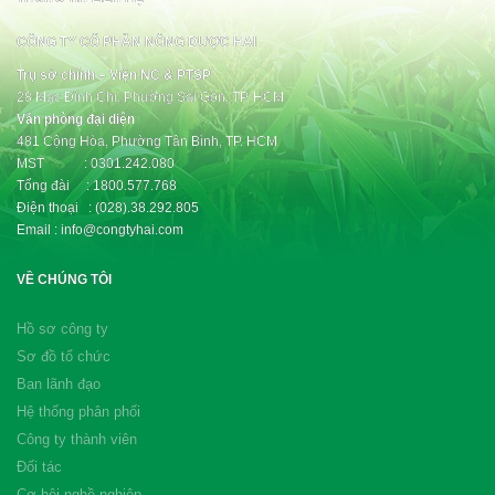
CÔNG TY CỔ PHẦN NÔNG DƯỢC HAI
Trụ sở chính – Viện NC & PTSP
28 Mạc Đĩnh Chi, Phường Sài Gòn, TP. HCM
Văn phòng đại diện
481 Cộng Hòa, Phường Tân Bình, TP. HCM
MST : 0301.242.080
Tổng đài : 1800.577.768
Điện thoại : (028).38.292.805
Email : info@congtyhai.com
VỀ CHÚNG TÔI
Hồ sơ công ty
Sơ đồ tổ chức
Ban lãnh đạo
Hệ thống phân phối
Công ty thành viên
Đối tác
Cơ hội nghề nghiệp