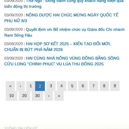
Thư Ngỏ : Đồng hành cùng quý khách hàng vượt qua
03/09/2020
biến động thị trường
NÔNG DƯỢC HAI CHÚC MỪNG NGÀY QUỐC TẾ
03/09/2020
PHỤ NỮ 8/3
Quyết định v/v Bổ nhiệm chức vụ Giám đốc Chi nhánh
03/09/2020
Nam Sông Hậu
HAI HỌP SƠ KẾT 2025 – KIẾN TẠO ĐỔI MỚI,
03/09/2020
CHUẨN BỊ BỨT PHÁ NĂM 2026
HAI CÙNG NHÀ NÔNG VÙNG ĐỒNG BẰNG SÔNG
03/09/2020
CỬU LONG “CHINH PHỤC” VỤ LÚA THU ĐÔNG 2025
«
‹
1
3
4
5
6
7
8
9
2
10
20
30
›
»
THÔNG TIN LIÊN HỆ