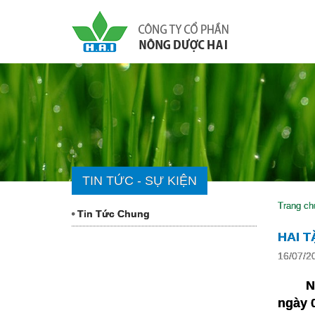
TIN TỨC - SỰ KIỆN
Trang ch
Tin Tức Chung
HAI 
16/07/2
N
ngày 