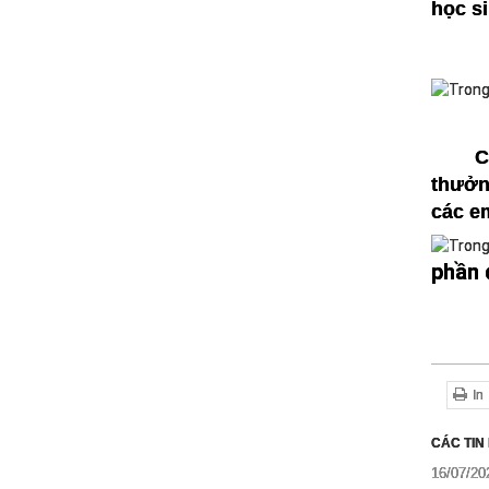
học si
C
thưởn
các e
phần 
In
CÁC TIN
16/07/20