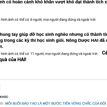
nh có hoàn cảnh khó khăn vượt khó đạt thành tích x
hung tay giúp đỡ học sinh nghèo nhưng có thành tíc
g trong các kỳ thi học sinh giỏi. Nông Dược HAI đã
m.
Cá
quà của HAI!
 KHÁC
MỖI BUỔI ĐÀO TẠO LÀ MỘT BƯỚC TIẾN VỮNG CHẮC CỦA ĐỘI
20