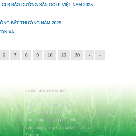
CLB BẢO DƯỠNG SÂN GOLF VIỆT NAM 2025
ĐÔNG BẤT THƯỜNG NĂM 2025
ƯƠN XA
6
7
8
9
10
20
30
›
»
DÀNH CHO NHÀ NÔNG
Thông tin khoa học kỹ thuật
Cẩm nang về giống cây trồng
Cẩm nang sử dụng phân bón
Cẩm nang phòng trừ sâu bệnh cỏ dại
Tra cứu