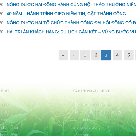
NÔNG DƯỢC HAI ĐỒNG HÀNH CÙNG HỘI THẢO THƯỜNG NIÊN 
20
40 NĂM – HÀNH TRÌNH GIEO NIỀM TIN, GẶT THÀNH CÔNG
20
NÔNG DƯỢC HAI TỔ CHỨC THÀNH CÔNG ĐẠI HỘI ĐỒNG CỔ 
20
HAI TRI ÂN KHÁCH HÀNG: DU LỊCH GẮN KẾT – VỮNG BƯỚC V
20
«
‹
1
2
4
5
3
G TÔI
SẢN PHẨM - DỊCH VỤ
ng ty
Thuốc bảo vệ thực vật
 chức
Thuốc kích thích sinh trưởng
 đạo
Phân bón
 phân phối
Giống cây trồng
thành viên
Nông sản