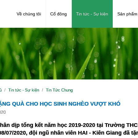
Về chúng tôi
Cổ đông
Tin tức - Sự kiện
Sản phẩm 
ủ
Tin tức - Sự kiện
Tin Tức Chung
TẶNG QUÀ CHO HỌC SINH NGHÈO VƯỢT KHÓ
020
hân dịp tổng kết năm học 2019-2020 tại Trường THCS
08/07/2020, đội ngũ nhân viên HAI - Kiên Giang đã t