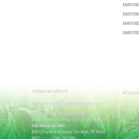
16/07/20
16/07/20
16/07/20
16/07/20
THÔNG TIN LIÊN HỆ
VỀ CHÚN
CÔNG TY CỔ PHẦN NÔNG DƯỢC HAI
Hồ sơ cô
Trụ sở chính – Viện NC & PTSP
Sơ đồ tổ
28 Mạc Đĩnh Chi, Phường Sài Gòn, TP. HCM
Ban lãnh
Văn phòng đại diện
Hệ thống
481 Cộng Hòa, Phường Tân Bình, TP. HCM
Công ty 
MST : 0301.242.080