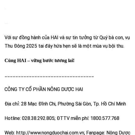
Với sự đồng hành của HAI và sự tin tưởng từ Quý bà con, vụ
Thu Đông 2025 tai đây hứa hẹn sẽ là một mùa vụ bội thu.
Cùng HAI – vững bước tương lai!
_________________________________
CÔNG TY CỔ PHẦN NÔNG DƯỢC HAI
Địa chỉ: 28 Mạc Đĩnh Chi, Phường Sài Gòn, Tp. Hồ Chí Minh
Hotline: 028.38.292.805; ĐTTV miễn phí: 1800.577.768
Web: http://www.nongduochai.com.vn; Fanpage: Nông Dược