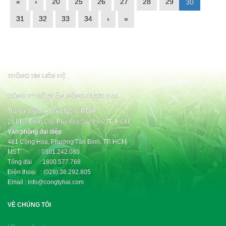
«
‹
20
25
26
27
28
29
30
31
32
33
34
›
»
THÔNG TIN LIÊN HỆ
CÔNG TY CỔ PHẦN NÔNG DƯỢC HAI
Trụ sở chính – Viện NC & PTSP
28 Mạc Đĩnh Chi, Phường Sài Gòn, TP. HCM
Văn phòng đại diện
481 Cộng Hòa, Phường Tân Bình, TP. HCM
MST : 0301.242.080
Tổng đài : 1800.577.768
Điện thoại : (028).38.292.805
Email : info@congtyhai.com
VỀ CHÚNG TÔI