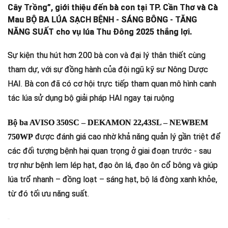
Cây Trồng”, giới thiệu đến bà con tại TP. Cần Thơ và Cà
Mau BỘ BA LÚA SẠCH BỆNH - SÁNG BÔNG - TĂNG
NĂNG SUẤT cho vụ lúa Thu Đông 2025 thắng lợi.
Sự kiện thu hút hơn 200 bà con và đại lý thân thiết cùng
tham dự, với sự đồng hành của đội ngũ kỹ sư Nông Dược
HAI. Bà con đã có cơ hội trực tiếp tham quan mô hình canh
tác lúa sử dụng bộ giải pháp HAI ngay tại ruộng
Bộ ba AVISO 350SC – DEKAMON 22,43SL – NEWBEM
được đánh giá cao nhờ khả năng quản lý gần triệt để
750WP
các đối tượng bệnh hại quan trọng ở giai đoạn trước - sau
trợ như bệnh lem lép hạt, đạo ôn lá, đạo ôn cổ bông và giúp
lúa trổ nhanh – đồng loạt – sáng hạt, bộ lá đòng xanh khỏe,
từ đó tối ưu năng suất.