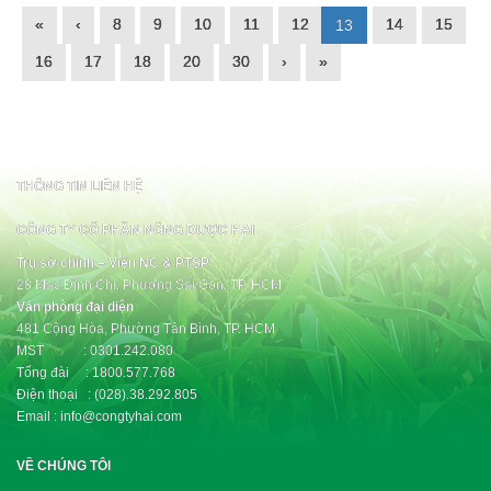
«
‹
8
9
10
11
12
14
15
13
16
17
18
20
30
›
»
THÔNG TIN LIÊN HỆ
CÔNG TY CỔ PHẦN NÔNG DƯỢC HAI
Trụ sở chính – Viện NC & PTSP
28 Mạc Đĩnh Chi, Phường Sài Gòn, TP. HCM
Văn phòng đại diện
481 Cộng Hòa, Phường Tân Bình, TP. HCM
MST : 0301.242.080
Tổng đài : 1800.577.768
Điện thoại : (028).38.292.805
Email : info@congtyhai.com
VỀ CHÚNG TÔI