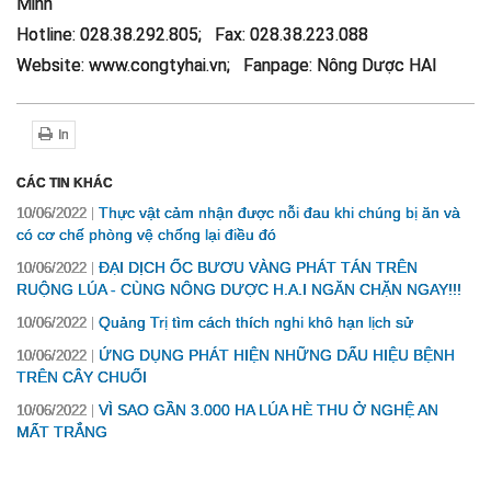
Minh
Hotline: 028.38.292.805; Fax: 028.38.223.088
Website: www.congtyhai.vn; Fanpage: Nông Dược HAI
In
CÁC TIN KHÁC
Thực vật cảm nhận được nỗi đau khi chúng bị ăn và
10/06/2022
có cơ chế phòng vệ chống lại điều đó
ĐẠI DỊCH ỐC BƯƠU VÀNG PHÁT TÁN TRÊN
10/06/2022
RUỘNG LÚA - CÙNG NÔNG DƯỢC H.A.I NGĂN CHẶN NGAY!!!
Quảng Trị tìm cách thích nghi khô hạn lịch sử
10/06/2022
ỨNG DỤNG PHÁT HIỆN NHỮNG DẤU HIỆU BỆNH
10/06/2022
TRÊN CÂY CHUỐI
VÌ SAO GẦN 3.000 HA LÚA HÈ THU Ở NGHỆ AN
10/06/2022
MẤT TRẮNG