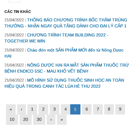
CÁC TIN KHÁC
THÔNG BÁO CHƯƠNG TRÌNH BỐC THĂM TRÚNG
21/04/2022
THƯỞNG - NHẬN NGAY QUÀ TẶNG DÀNH CHO ĐẠI LÝ CẤP 1
CHƯƠNG TRÌNH TEAM BUILDING 2022 -
21/04/2022
TOGETHER WE WIN
Chào đón một SẢN PHẨM MỚI đến từ Nông Dược
21/04/2022
HAI
NÔNG DƯỢC HAI RA MẮT SẢN PHẨM THUỐC TRỪ
21/04/2022
BỆNH ENDICO 5SC - MAU KHÔ VẾT BỆNH
MÔ HÌNH SỬ DỤNG THUỐC SINH HỌC AN TOÀN
21/04/2022
HIỆU QUẢ TRONG CANH TÁC LÚA HÈ THU 2022
«
‹
1
2
3
4
6
7
8
9
5
10
20
30
›
»