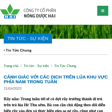
TIN TỨC - SỰ KIỆN
Tin Tức Chung
Trang chủ
Tin tức - Sự kiện
Tin Tức Chung
CẢNH GIÁC VỚI CÁC DỊCH TRÊN LÚA KHU VỰC
PHÍA NAM TRONG TUẦN
21/04/2022
Rầy nâu: Trong tuần tới sẽ có đợt rầy trưởng thành di trú
trên trà lúa Hè Thu sớm. Bà con cần chủ động theo dõi diễn
biến rầy vào đèn và thực hiện gieo sạ né rầy, cũng như can