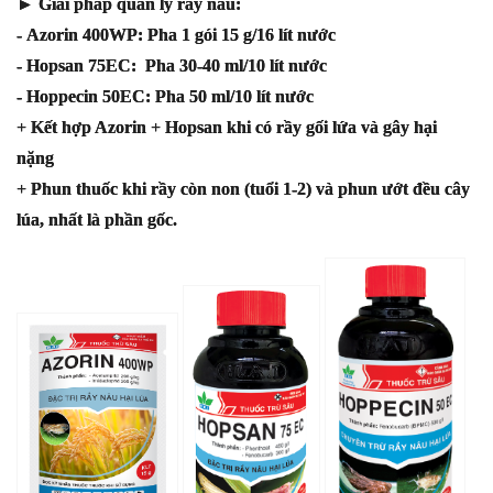
► Giải pháp quản lý rầy nâu:
-
Azorin 400WP
: Pha 1 gói 15 g/16 lít nước
-
Hopsan 75EC
: Pha 30-40 ml/10 lít nước
-
Hoppecin 50EC
: Pha 50 ml/10 lít nước
+ Kết hợp Azorin + Hopsan khi có rầy gối lứa và gây hại
nặng
+ Phun thuốc khi rầy còn non (tuổi 1-2) và phun ướt đều cây
lúa, nhất là phần gốc.