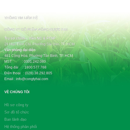
THÔNG TIN LIÊN HỆ
CÔNG TY CỔ PHẦN NÔNG DƯỢC HAI
Trụ sở chính – Viện NC & PTSP
28 Mạc Đĩnh Chi, Phường Sài Gòn, TP. HCM
Văn phòng đại diện
481 Cộng Hòa, Phường Tân Bình, TP. HCM
MST : 0301.242.080
Tổng đài : 1800.577.768
Điện thoại : (028).38.292.805
Email : info@congtyhai.com
VỀ CHÚNG TÔI
Hồ sơ công ty
Sơ đồ tổ chức
Ban lãnh đạo
Hệ thống phân phối