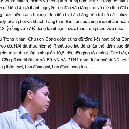
6 và kế hoạch, nhiệm vụ trọng tâm trong năm 2017. Trong đó nhấn 
g thiên tai, giá thành nguyên liệu đầu vào tăng cao và diện tích đấ
g thực hiện các chương trình tiếp thị bán hàng trên tất cả các phư
i lý phân phối và khách hàng thân thiết tại các vùng mới nhằm hoàn 
12 tỷ đồng và 77 tỷ đồng lợi nhuận trước thuế trong năm vừa qua.
 Trọng Nhân, Chủ tịch Công đoàn cũng đã tổng kết hoạt động 
heo đó, HAI đã thực hiện tốt Thoả ước lao động tập thể, đảm bảo đ
g đạt mức thu nhập bình quân 10,6 triệu đồng/người/tháng. Đặc biệt
a Công đoàn khối cơ sở Bộ NN và PTNT như: Toàn ngành NN và P
ng thôn mới, Lao động giỏi, Lao động sáng tạo…