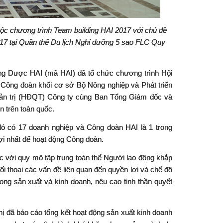
uộc chương trình Team building HAI 2017 với chủ đề
017 tại Quần thể Du lịch Nghỉ dưỡng 5 sao FLC Quy
ng D
ượ
c HAI (mã HAI) đã t
ổ
ch
ứ
c ch
ươ
ng trình H
ộ
i
 Công đoàn khối cơ sở Bộ Nông nghiệp và Phát triển
ả
n tr
ị
(HĐQT) Công ty cùng Ban T
ổ
ng Giám đ
ố
c và
n trên toàn qu
ố
c.
 có 17 doanh nghiệp và Công đoàn HAI là 1 trong
i nhất để hoạt động Công đoàn.
c v
ớ
i quy mô t
ậ
p trung toàn th
ể
Người lao động kh
ắ
p
ố
i tho
ạ
i các v
ấ
n đ
ề
liên quan đ
ế
n quy
ề
n l
ợi và chế độ
rong sản xuất và kinh doanh, nêu cao tinh thần quyết
 đã báo cáo tổng kết hoạt động sản xuất kinh doanh