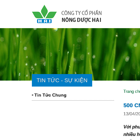
TIN TỨC - SỰ KIỆN
Trang ch
Tin Tức Chung
500 C
13/04/2
Với phư
nhiều h