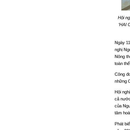
Hội ng
‘HAI 
Ngày 11
ngh
ị
Ng
Nông th
toàn th
ể
Công đo
những C
H
ộ
i ngh
ị
c
ả
n
ướ
của Ngư
tâm hoà
Phát bi