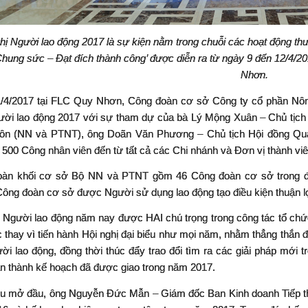
hị Người lao động 2017 là sự kiện nằm trong chuỗi các hoạt động th
Chung sức – Đạt đích thành công’ được diễn ra từ ngày 9 đến 12/4/2
Nhơn.
/4/2017 t
ạ
i FLC Quy Nh
ơ
n, Công đoàn cơ sở Công ty c
ổ
ph
ầ
n Nô
ườ
i lao đ
ộ
ng 2017 v
ớ
i s
ự
tham d
ự
c
ủ
a bà Lý Mộng Xuân – Chủ tịch
ôn (NN và PTNT), ông Doãn Văn Phương – Chủ tịch H
ộ
i đ
ồ
ng Qu
500 Công nhân viên đ
ế
n t
ừ
t
ấ
t c
ả
các Chi nhánh và Đ
ơ
n v
ị
thành viê
àn khối cơ sở Bộ NN và PTNT gồm 46 Công đoàn cơ sở trong đó
ông đoàn cơ sở được Người sử dụng lao động tạo điều kiện thuận lợ
Ng
ườ
i lao đ
ộ
ng năm nay đ
ượ
c HAI chú tr
ọ
ng trong công tác t
ổ
ch
ứ
c thay vì ti
ế
n hành H
ộ
i ngh
ị
đ
ạ
i bi
ể
u nh
ư
m
ọ
i năm, nh
ằ
m th
ẳ
ng th
ắ
n đ
ời lao động, đồng thời thúc đẩy trao đổi tìm ra các giải pháp mới t
n thành kế hoạch đã được giao trong năm 2017.
ểu mở đầu, ông Nguyễn Đức Mẫn – Giám đốc Ban Kinh doanh Tiếp thị