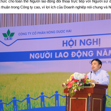
chức cho toàn thể Người lao động đối thoại trực tiếp với Người sử d
thuận trong Công ty cao, vì lợi ích của Doanh nghiệp nói chung và Ng