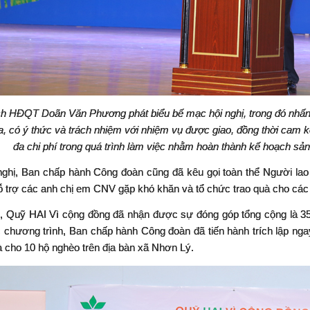
ch HĐQT Doãn Văn Phương phát biểu bế mạc hội nghị, trong đó nhấn
, có ý thức và trách nhiệm với nhiệm vụ được giao, đồng thời cam kết
đa chi phí trong quá trình làm việc nhằm hoàn thành kế hoạch sản
 nghị, Ban chấp hành Công đoàn cũng đã kêu gọi toàn thể Người la
 trợ các anh chị em CNV gặp khó khăn và tổ chức trao quà cho cá
, Quỹ HAI Vì cộng đồng đã nhận được sự đóng góp tổng cộng là 35 t
c chương trình, Ban chấp hành Công đoàn đã tiến hành trích lập ng
à cho 10 hộ nghèo trên địa bàn xã Nhơn Lý.