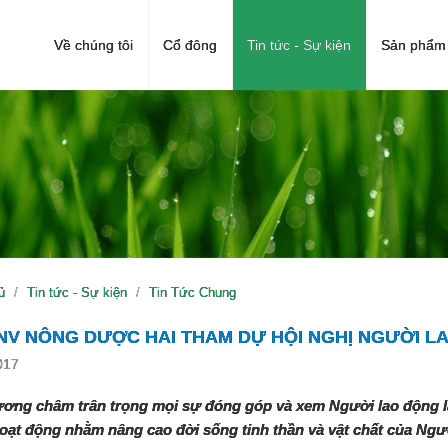
Về chúng tôi
Cổ đông
Tin tức - Sự kiện
Sản phẩm 
ủ
Tin tức - Sự kiện
Tin Tức Chung
NV NÔNG DƯỢC HAI THAM DỰ HỘI NGHỊ NGƯỜI L
017
ơng châm trân trọng mọi sự đóng góp và xem Người lao động là m
oạt động nhằm nâng cao đời sống tinh thần và vật chất của Ng