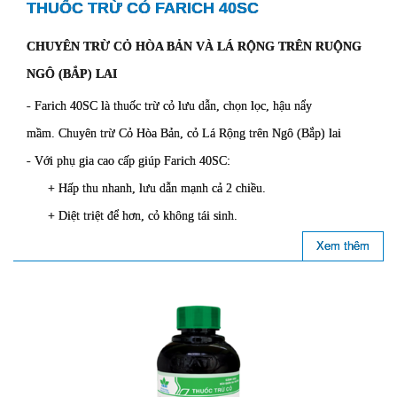
THUỐC TRỪ CỎ FARICH 40SC
CHUYÊN TRỪ CỎ HÒA BẢN VÀ LÁ RỘNG TRÊN RUỘNG
NGÔ (BẮP) LAI
- Farich 40SC là thuốc trừ cỏ lưu dẫn, chọn lọc, hậu nẩy
mầm. Chuyên trừ Cỏ Hòa Bản, cỏ Lá Rộng trên Ngô (Bắp) lai
- Với phụ gia cao cấp giúp Farich 40SC:
+ Hấp thu nhanh, lưu dẫn mạnh cả 2 chiều.
+ Diệt triệt để hơn, cỏ không tái sinh.
Xem thêm