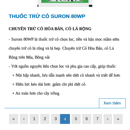
THUỐC TRỪ CỎ SURON 80WP
CHUYÊN TRỪ CỎ HÒA BẢN, CỎ LÁ RỘNG
- Surom 80WP là thuốc trừ cỏ chọn lọc, tiền và hậu mọc mầm sớm
chuyên trừ cỏ lá rộng và lá hẹp. Chuyên trừ Cỏ Hòa Bản, cỏ Lá
Rộng trên Mía, Bông vải
- Với nguồn nguyên liệu chọn lọc và phụ gia cao cấp, giúp thuốc:
+ Nội hấp nhanh, lưu dẫn mạnh nên diệt cỏ nhanh và triệt để hơn.
+ Hiệu lực kéo dài hơn: giảm chi phí diệt cỏ.
+ An toàn hơn cho cây trồng.
Xem thêm
«
‹
1
2
3
5
6
7
›
»
4