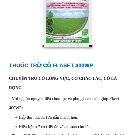
THUỐC TRỪ CỎ FLASET 400WP
CHUYÊN TRỪ CỎ LỒNG VỰC, CỎ CHÁC LÁC, CỎ LÁ
RỘNG
- Với nguồn nguyên liệu chọn lọc và phụ gia cao cấp giúp Flaset
400WP:
+ Hấp thu nhanh, lưu dẫn mạnh hơn.
+ Hiệu lực trừ cỏ triệt để và an toàn cho lúa.