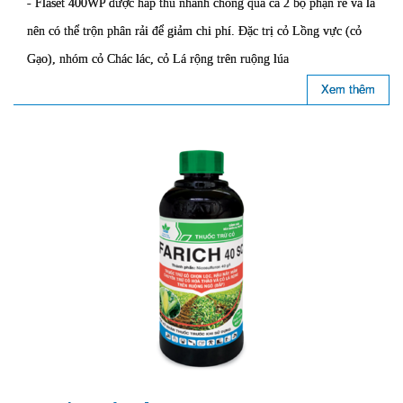
- Flaset 400WP được hấp thu nhanh chóng qua cả 2 bộ phận rễ và lá
nên có thể trộn phân rải để giảm chi phí. Đặc trị cỏ Lồng vực (cỏ
Gạo), nhóm cỏ Chác lác, cỏ Lá rộng trên ruộng lúa
Xem thêm