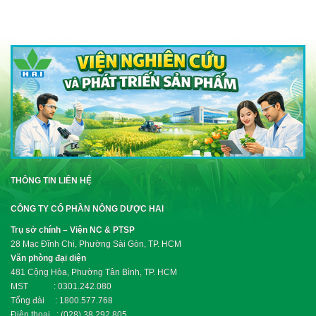
THÔNG TIN LIÊN HỆ
CÔNG TY CỔ PHẦN NÔNG DƯỢC HAI
Trụ sở chính – Viện NC & PTSP
28 Mạc Đĩnh Chi, Phường Sài Gòn, TP. HCM
Văn phòng đại diện
481 Cộng Hòa, Phường Tân Bình, TP. HCM
MST : 0301.242.080
Tổng đài : 1800.577.768
Điện thoại : (028).38.292.805