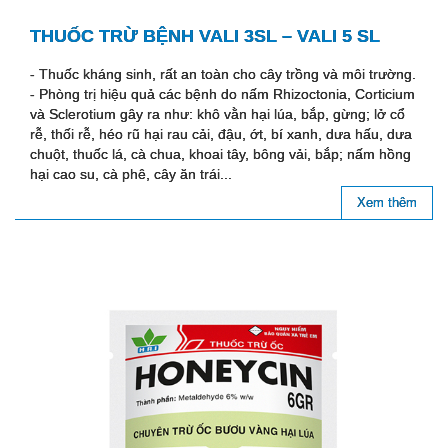
THUỐC TRỪ BỆNH VALI 3SL – VALI 5 SL
- Thuốc kháng sinh, rất an toàn cho cây trồng và môi trường.
- Phòng trị hiệu quả các bệnh do nấm Rhizoctonia, Corticium
và Sclerotium gây ra như: khô vằn hại lúa, bắp, gừng; lở cổ
rễ, thối rễ, héo rũ hại rau cải, đậu, ớt, bí xanh, dưa hấu, dưa
chuột, thuốc lá, cà chua, khoai tây, bông vải, bắp; nấm hồng
hại cao su, cà phê, cây ăn trái...
Xem thêm