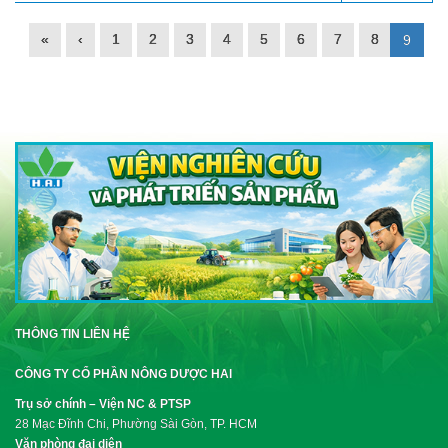
«
‹
1
2
3
4
5
6
7
8
9
THÔNG TIN LIÊN HỆ
CÔNG TY CỔ PHẦN NÔNG DƯỢC HAI
Trụ sở chính – Viện NC & PTSP
28 Mạc Đĩnh Chi, Phường Sài Gòn, TP. HCM
Văn phòng đại diện