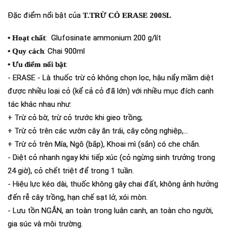
Đặc điểm nổi bật của
T.TRỪ CỎ ERASE 200SL
: Glufosinate ammonium 200 g/lít
• Hoạt chất
: Chai 900ml
•
Quy cách
:
•
Ưu điểm nổi bật
- ERASE - Là thuốc trừ cỏ không chọn lọc, hậu nẩy mầm diệt
được nhiều loại cỏ (kể cả cỏ đã lớn) với nhiều mục đích canh
tác khác nhau như:
+ Trừ cỏ bờ, trừ cỏ trước khi gieo trồng;
+ Trừ cỏ trên các vườn cây ăn trái, cây công nghiệp,…
+ Trừ cỏ trên Mía, Ngô (bắp), Khoai mì (sắn) có che chắn.
- Diệt cỏ nhanh ngay khi tiếp xúc (cỏ ngừng sinh trưởng trong
24 giờ), cỏ chết triệt để trong 1 tuần.
- Hiệu lực kéo dài, thuốc không gây chai đất, không ảnh hưởng
đến rễ cây trồng, hạn chế sạt lở, xói mòn.
- Lưu tồn NGẮN, an toàn trong luân canh, an toàn cho người,
gia súc và môi trường.