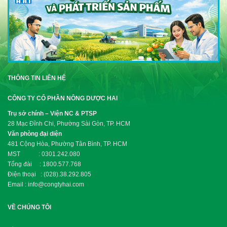
THÔNG TIN LIÊN HỆ
CÔNG TY CỔ PHẦN NÔNG DƯỢC HAI
Trụ sở chính – Viện NC & PTSP
28 Mạc Đĩnh Chi, Phường Sài Gòn, TP. HCM
Văn phòng đại diện
481 Cộng Hòa, Phường Tân Bình, TP. HCM
MST : 0301.242.080
Tổng đài : 1800.577.768
Điện thoại : (028).38.292.805
Email : info@congtyhai.com
VỀ CHÚNG TÔI