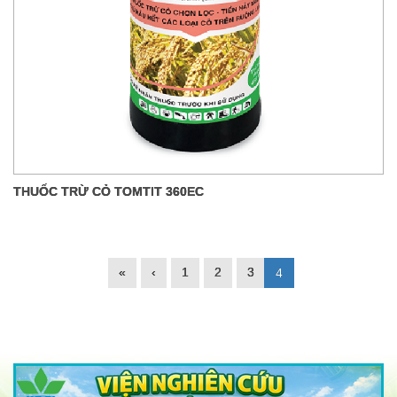
THUỐC TRỪ CỎ TOMTIT 360EC
«
‹
1
2
3
4