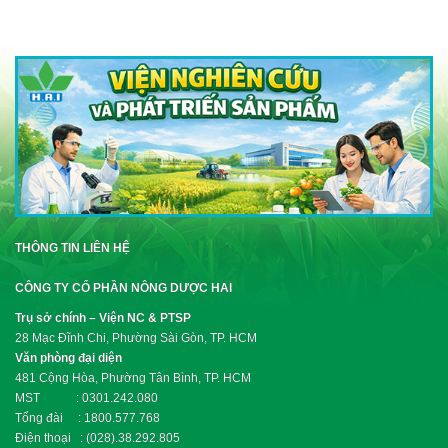
THÔNG TIN LIÊN HỆ
CÔNG TY CỔ PHẦN NÔNG DƯỢC HAI
Trụ sở chính – Viện NC & PTSP
28 Mạc Đĩnh Chi, Phường Sài Gòn, TP. HCM
Văn phòng đại diện
481 Cộng Hòa, Phường Tân Bình, TP. HCM
MST : 0301.242.080
Tổng đài : 1800.577.768
Điện thoại : (028).38.292.805