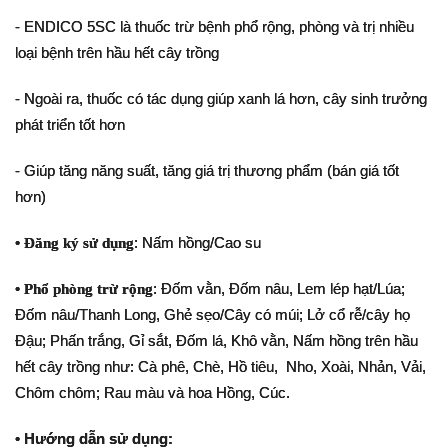
- ENDICO 5SC là thuốc trừ bệnh phổ rộng, phòng và trị nhiều
loại bệnh trên hầu hết cây trồng
- Ngoài ra, thuốc có tác dụng giúp xanh lá hơn, cây sinh trưởng
phát triển tốt hơn
- Giúp tăng năng suất, tăng giá trị thương phẩm (bán giá tốt
hơn)
• Đăng ký sử dụng
: Nấm hồng/Cao su
•
Phổ phòng trừ rộng
: Đốm vằn, Đốm nâu, Lem lép hạt/Lúa;
Đốm nâu/Thanh Long, Ghẻ sẹo/Cây có múi; Lở cổ rễ/cây họ
Đậu; Phấn trắng, Gỉ sắt, Đốm lá, Khô vằn, Nấm hồng trên hầu
hết cây trồng như: Cà phê, Chè, Hồ tiêu, Nho, Xoài, Nhản, Vải,
Chôm chôm; Rau màu và hoa Hồng, Cúc.
•
Hướng dẫn sử dụng: