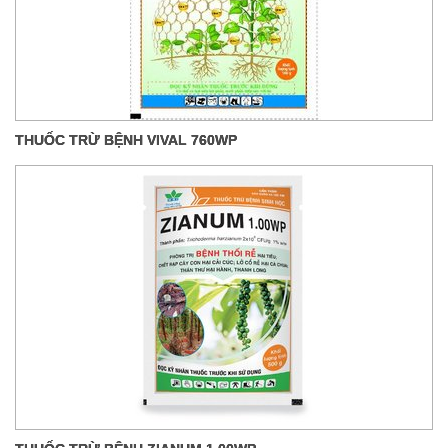
THUỐC TRỪ BỆNH VIVAL 760WP