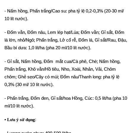
- Nấm hồng, Phấn trắng/Cao su: pha tỷ lệ 0,2-0,3% (20-30 ml/
10 lít nước).
- Đốm vằn, Đốm nâu, Lem lép hạt/Lúa; Đốm vằn; Gỉ sắt, Đốm
lá lớn, nhỏ/Ngô; Phấn trắng, Lở cổ rễ, Đốm lá, Gỉ sắt/Rau, Đậu,
Bầu bí dưa: 1,0 lít/ha (pha 20 ml/10 lít nước).
- Gỉ sắt, Nấm hồng, Đốm mắt cua/Cà phê, Chè; Nấm hồng,
Phấn trắng, Khô vằn/Hồ tiêu, Nho, Xoài, Nhản, Vải, Chôm
chôm; Ghẻ sẹo/Cây có múi; Đốm nâu/Thanh long: pha tỷ lệ
0,3% (30 ml/ 10 lít nước).
- Phấn trắng, Đốm đen, Gỉ sắt/hoa Hồng, Cúc: 0,5 lít/ha (pha 10
ml/10 lít nước).
• Lưu ý sử dụng
: