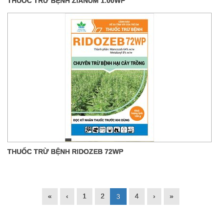
THUỐC TRỪ BỆNH ZIANUM 1.00WP
THUỐC TRỪ BỆNH RIDOZEB 72WP
«
‹
1
2
4
›
»
3