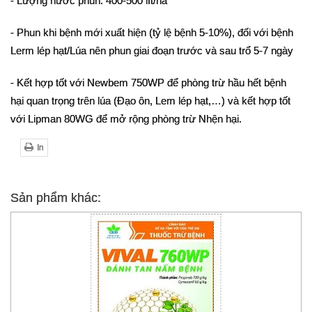
- Lượng nước phun: 400-500 lít/ha
- Phun khi bệnh mới xuất hiện (tỷ lệ bệnh 5-10%), đối với bệnh
Lerm lép hạt/Lúa nên phun giai đoạn trước và sau trổ 5-7 ngày
- Kết hợp tốt với Newbem 750WP để phòng trừ hầu hết bệnh
hại quan trọng trên lúa (Đạo ôn, Lem lép hạt,…) và kết hợp tốt
với Lipman 80WG để mở rộng phòng trừ Nhện hại.
In
Sản phẩm khác: