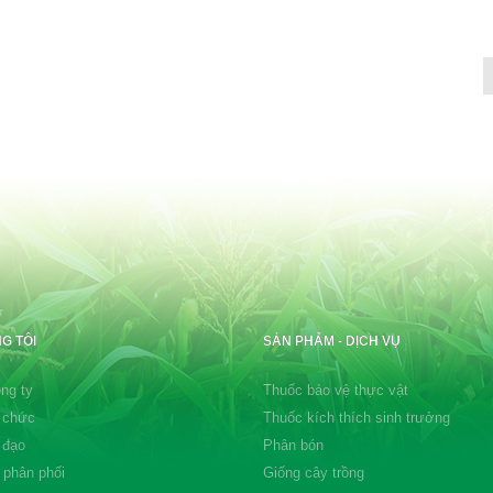
G TÔI
SẢN PHẨM - DỊCH VỤ
ng ty
Thuốc bảo vệ thực vật
 chức
Thuốc kích thích sinh trưởng
 đạo
Phân bón
 phân phối
Giống cây trồng