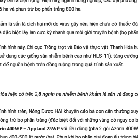
lây lan ra diện rộng. Hiện nay, ngành nông nghiệp, các địa phươn
6 ha và phun trừ bọ phấn trắng 800 ha.
ảm lá sắn là dịch hại mới do virus gây nên, hiện chưa có thuốc đ
à đặc biệt lây lan cực kỳ nhanh qua môi giới truyền bệnh (bọ phấn
ình hình này, Chi cục Trồng trọt và Bảo vệ thực vật Thanh Hóa 
sử dụng các giống sắn nhiễm bệnh cao như HLS-11); tăng cường 
ệt để nguồn bệnh trên đồng ruộng trong quá trình sản xuất.
óa hiện có trên 2,8 nghìn ha nhiễm bệnh khảm lá sắn và đang có 
ình hình trên, Nông Dược HAI khuyến cáo bà con cần thường xuy
òng trừ bọ phấn trắng (đặc biệt đối với những vùng có nguy cơ 
với liều dùng (pha 2 gói Azorin 400
rin 400WP + Applaud 25WP
hun 400-500 lít nước/ha). Phun khi bọ phấn giai đoạn ấu trùng hi