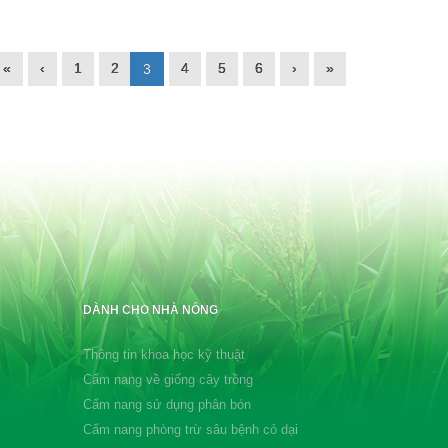
«
‹
1
2
4
5
6
›
»
3
DÀNH CHO NHÀ NÔNG
Thông tin khoa học kỹ thuật
Cẩm nang về giống cây trồng
Cẩm nang sử dụng phân bón
Cẩm nang phòng trừ sâu bệnh cỏ dại