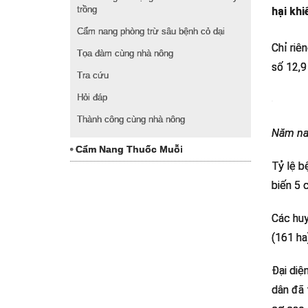
trồng
hại khi
Cẩm nang phòng trừ sâu bệnh cỏ dại
Chỉ riê
Tọa đàm cùng nhà nông
số 12,9
Tra cứu
Hỏi đáp
Thành công cùng nhà nông
Năm nay
Cẩm Nang Thuốc Muỗi
Tỷ lệ b
biến 5 
Các huy
(161 ha)
Đại diệ
dân đã 