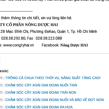
─────────────
thêm thông tin chi tiết, xin vui lòng liên hệ:
TY CỔ PHẦN NÔNG DƯỢC HAI
: 28 Mạc Đĩnh Chi, Phường ĐaKao, Quận 1, Tp. Hồ Chí Minh
: 028.38.292.80; Fax : 028.38.223.088
e: www.congtyhai.vn Facebook:
Nông Dược HAI
 KHÁC
TRỒNG CÀ CHUA THEO THỜI VỤ, NĂNG SUẤT TĂNG CAO!
21
CHĂM SÓC CÂY XOÀI GIAI ĐOẠN NUÔI TRÁI
21
CHĂM SÓC CÂY XOÀI GIAI ĐOẠN TRÁI NON
21
CHĂM SÓC CÂY XOÀI GIAI ĐOẠN NUÔI VÀ BẢO VỆ ĐỌT NON
21
CHĂM SÓC CÂY XOÀI GIAI ĐOẠN RA HOA
21