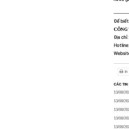
────
Để biết 
CÔNG 
Địa chỉ
Hotline
Websit
In
CÁC TIN
13/08/20
13/08/20
13/08/20
13/08/20
13/08/20