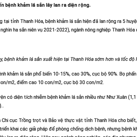
ến bệnh khảm lá sắn lây lan ra diện rộng.
ng tại tỉnh Thanh Hóa, bệnh khảm lá sắn hiện đã lan rộng ra 5 huyệ
 nghìn ha sắn niên vụ 2021-2022), ngành nông nghiệp Thanh Hóa đ
, bệnh khảm lá sắn xuất hiện tại Thanh Hóa sớm hơn và tốc độ l
ệnh khảm lá sắn phổ biến 10-15%, cao 30%, cục bộ 90%. Bọ phấn t
con/m2, điểm cao 10 con/m2, cục bộ 30 con/m2.
ện có diện tích nhiễm bệnh khảm lá sắn nhiều như Như Xuân (1,1
...
n Chi cục Trồng trọt và Bảo vệ thực vật tỉnh Thanh Hóa cho biế
triển khai các giải pháp để phòng chống dịch bệnh, nhưng bệnh 