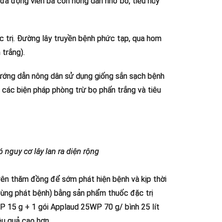
g đã động viên bà con nông dân nhổ bỏ, tiêu hủy
ặc trị. Đường lây truyền bệnh phức tạp, qua hom
 trắng).
hướng dẫn nông dân sử dụng giống sắn sạch bệnh
các biện pháp phòng trừ bọ phấn trắng và tiêu
nguy cơ lây lan ra diện rộng
ên thăm đồng để sớm phát hiện bệnh và kịp thời
bùng phát bệnh) bằng sản phẩm thuốc đặc trị
WP 15 g + 1 gói Applaud 25WP 70 g/ bình 25 lít
ệu quả cao hơn.