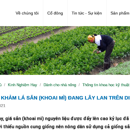
Về chúng tôi
Cổ đông
Tin tức - Sự kiện
Sản phẩm 
ủ
Kinh Nghiệm Hay
Dành cho nhà nông
Thông tin khoa học kỹ thuật
KHẢM LÁ SẮN (KHOAI MÌ) ĐANG LÂY LAN TRÊN D
021
, giá sắn (khoai mì) nguyên liệu được đẩy lên cao kỷ lục đã
vì thiếu nguồn cung giống nên nông dân sử dụng cả giống sắ