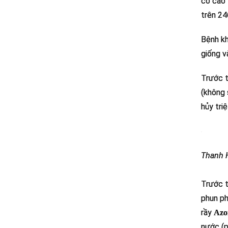
cơ cao 
trên 24
Bệnh kh
giống v
Trước t
(không 
hủy tri
Thanh H
Trước t
phun ph
rầy
Azo
nước (p