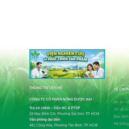
THÔNG TIN LIÊN HỆ
VỀ CHÚN
CÔNG TY CỔ PHẦN NÔNG DƯỢC HAI
Hồ sơ cô
Trụ sở chính – Viện NC & PTSP
Sơ đồ tổ
28 Mạc Đĩnh Chi, Phường Sài Gòn, TP. HCM
Ban lãnh
Văn phòng đại diện
Hệ thống
481 Cộng Hòa, Phường Tân Bình, TP. HCM