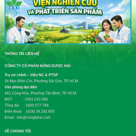
THÔNG TIN LIÊN HỆ
CÔNG TY CỔ PHẦN NÔNG DƯỢC HAI
Trụ sở chính – Viện NC & PTSP
28 Mạc Đĩnh Chi, Phường Sài Gòn, TP. HCM
Văn phòng đại diện
481 Cộng Hòa, Phường Tân Bình, TP. HCM
MST : 0301.242.080
Tổng đài : 1800.577.768
Điện thoại : (028).38.292.805
Email : info@congtyhai.com
VỀ CHÚNG TÔI