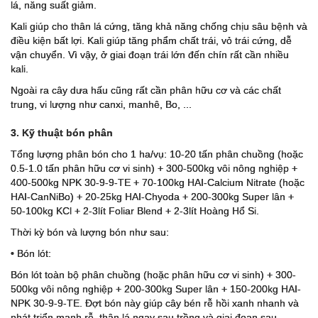
lá, năng suất giảm.
Kali giúp cho thân lá cứng, tăng khả năng chống chịu sâu bệnh và
điều kiện bất lợi. Kali giúp tăng phẩm chất trái, vỏ trái cứng, dễ
vận chuyển. Vì vậy, ở giai đoạn trái lớn đến chín rất cần nhiều
kali.
Ngoài ra cây dưa hấu cũng rất cần phân hữu cơ và các chất
trung, vi lượng như canxi, manhê, Bo, ...
3. Kỹ thuật bón phân
Tổng lượng phân bón cho 1 ha/vụ: 10-20 tấn phân chuồng (hoặc
0.5-1.0 tấn phân hữu cơ vi sinh) + 300-500kg vôi nông nghiệp +
400-500kg NPK 30-9-9-TE + 70-100kg HAI-Calcium Nitrate (hoặc
HAI-CanNiBo) + 20-25kg HAI-Chyoda + 200-300kg Super lân +
50-100kg KCl + 2-3lít Foliar Blend + 2-3lít Hoàng Hổ Si.
Thời kỳ bón và lượng bón như sau:
• Bón lót:
Bón lót toàn bộ phân chuồng (hoặc phân hữu cơ vi sinh) + 300-
500kg vôi nông nghiệp + 200-300kg Super lân + 150-200kg HAI-
NPK 30-9-9-TE. Đợt bón này giúp cây bén rễ hồi xanh nhanh và
phát triển mạnh rễ, thân lá ngay sau trồng và giai đoạn sau.