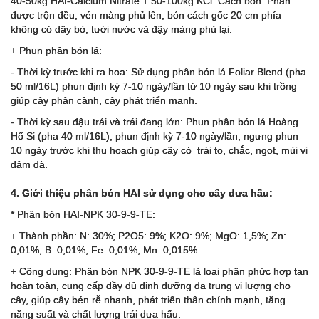
40-50kg HAI-Calcium Nitrate + 50-100kg KCl. Cách bón: Phân
được trộn đều, vén màng phủ lên, bón cách gốc 20 cm phía
không có dây bò, tưới nước và đậy màng phủ lại.
+ Phun phân bón lá:
- Thời kỳ trước khi ra hoa: Sử dụng phân bón lá Foliar Blend (pha
50 ml/16L) phun định kỳ 7-10 ngày/lần từ 10 ngày sau khi trồng
giúp cây phân cành, cây phát triển mạnh.
- Thời kỳ sau đậu trái và trái đang lớn: Phun phân bón lá Hoàng
Hổ Si (pha 40 ml/16L), phun định kỳ 7-10 ngày/lần, ngưng phun
10 ngày trước khi thu hoạch giúp cây có trái to, chắc, ngọt, mùi vị
đậm đà.
4. Giới thiệu phân bón HAI sử dụng cho cây dưa hấu:
* Phân bón HAI-NPK 30-9-9-TE:
+ Thành phần: N: 30%; P2O5: 9%; K2O: 9%; MgO: 1,5%; Zn:
0,01%; B: 0,01%; Fe: 0,01%; Mn: 0,015%.
+ Công dụng: Phân bón NPK 30-9-9-TE là loại phân phức hợp tan
hoàn toàn, cung cấp đầy đủ dinh dưỡng đa trung vi lượng cho
cây, giúp cây bén rễ nhanh, phát triển thân chính mạnh, tăng
năng suất và chất lượng trái dưa hấu.