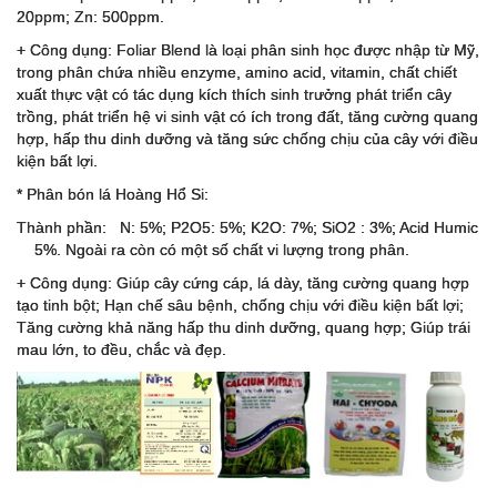
20ppm; Zn: 500ppm.
+ Công dụng: Foliar Blend là loại phân sinh học được nhập từ Mỹ,
trong phân chứa nhiều enzyme, amino acid, vitamin, chất chiết
xuất thực vật có tác dụng kích thích sinh trưởng phát triển cây
trồng, phát triển hệ vi sinh vật có ích trong đất, tăng cường quang
hợp, hấp thu dinh dưỡng và tăng sức chống chịu của cây với điều
kiện bất lợi.
* Phân bón lá Hoàng Hổ Si:
Thành phần: N: 5%; P2O5: 5%; K2O: 7%; SiO2 : 3%; Acid Humic
5%. Ngoài ra còn có một số chất vi lượng trong phân.
+ Công dụng: Giúp cây cứng cáp, lá dày, tăng cường quang hợp
tạo tinh bột; Hạn chế sâu bệnh, chống chịu với điều kiện bất lợi;
Tăng cường khả năng hấp thu dinh dưỡng, quang hợp; Giúp trái
mau lớn, to đều, chắc và đẹp.