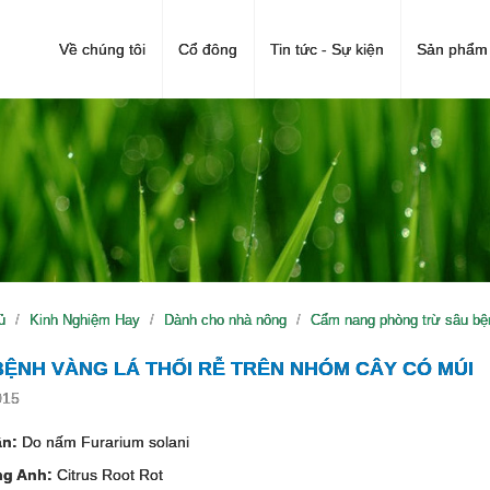
Về chúng tôi
Cổ đông
Tin tức - Sự kiện
Sản phẩm 
ủ
Kinh Nghiệm Hay
Dành cho nhà nông
Cẩm nang phòng trừ sâu bện
BỆNH VÀNG LÁ THỐI RỄ TRÊN NHÓM CÂY CÓ MÚI
015
ân:
Do nấm Furarium solani
ng Anh:
Citrus Root Rot