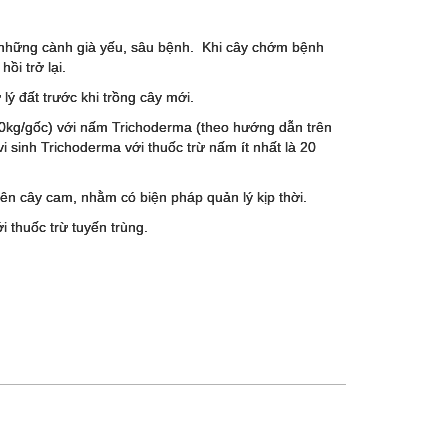
bỏ những cành già yếu, sâu bệnh. Khi cây chớm bệnh
ồi trở lại.
ý đất trước khi trồng cây mới.
40kg/gốc) với nấm Trichoderma (theo hướng dẫn trên
i sinh Trichoderma với thuốc trừ nấm ít nhất là 20
ên cây cam, nhằm có biện pháp quản lý kịp thời.
 thuốc trừ tuyến trùng.