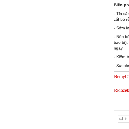
Biện ph
- Tỉa cà
cắt bỏ r
- Sớm lo
- Nên b
bao bì),
ngày.
- Kiểm t
- Xới nh
Bemyl
Ridoze
In