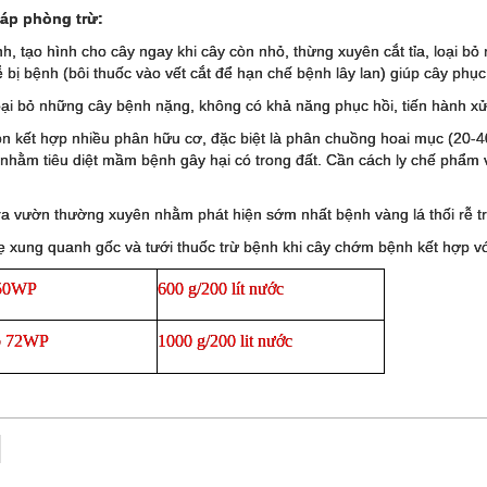
áp phòng trừ:
nh, tạo hình cho cây ngay khi cây còn nhỏ, thừng xuyên cắt tỉa, loại 
ễ bị bệnh (bôi thuốc vào vết cắt để hạn chế bệnh lây lan) giúp cây phục h
ại bỏ những cây bệnh nặng, không có khả năng phục hồi, tiến hành xử l
ón kết hợp nhiều phân hữu cơ, đặc biệt là phân chuồng hoai mục (20-
 nhằm tiêu diệt mầm bệnh gây hại có trong đất. Cần cách ly chế phẩm v
ra vườn thường xuyên nhằm phát hiện sớm nhất bệnh vàng lá thối rễ tr
ẹ xung quanh gốc và tưới thuốc trừ bệnh khi cây chớm bệnh kết hợp với
50WP
600 g/200
lít
nước
b
72WP
1000 g/200 lit
nước