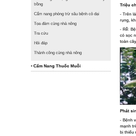
trồng
Triệu c
Cẩm nang phòng trừ sâu bệnh cỏ dại
- Trên l
rụng, kh
Tọa đàm cùng nhà nông
- Rễ: Bệ
Tra cứu
có sọc n
toàn cây
Hỏi đáp
Thành công cùng nhà nông
Cẩm Nang Thuốc Muỗi
Phát si
- Bệnh v
mạnh tr
bị thiếu