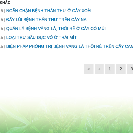
 KHÁC
NGĂN CHẶN BỆNH THÁN THƯ Ở CÂY XOÀI
15
ĐẨY LÙI BỆNH THÁN THƯ TRÊN CÂY NA
15
QUẢN LÝ BỆNH VÀNG LÁ, THỐI RỄ Ở CÂY CÓ MÚI
15
LOẠI TRỪ SÂU ĐỤC VỎ Ở TRÁI MÍT
15
BIỆN PHÁP PHÒNG TRỊ BỆNH VÀNG LÁ THỐI RỄ TRÊN CÂY CA
15
«
‹
1
2
3