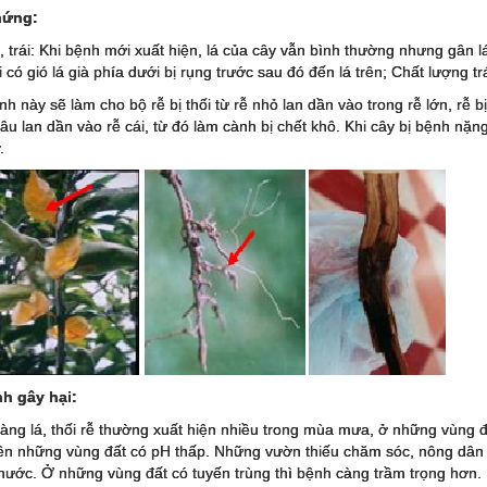
hứng:
á, trái: Khi bệnh mới xuất hiện, lá của cây vẫn bình thường nhưng gân
i có gió lá già phía dưới bị rụng trước sau đó đến lá trên; Chất lượng 
nh này sẽ làm cho bộ rễ bị thối từ rễ nhỏ lan dần vào trong rễ lớn, rễ b
âu lan dần vào rễ cái, từ đó làm cành bị chết khô. Khi cây bị bệnh nặng,
.
nh gây hại:
àng lá, thối rễ thường xuất hiện nhiều trong mùa mưa, ở những vùng đ
ên những vùng đất có pH thấp. Những vườn thiếu chăm sóc, nông dân s
 nước. Ở những vùng đất có tuyến trùng thì bệnh càng trầm trọng hơn.