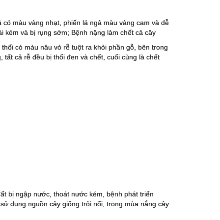
 lá có màu vàng nhạt, phiến lá ngả màu vàng cam và dễ
trái kém và bị rụng sớm; Bệnh nặng làm chết cả cây
ị thối có màu nâu vỏ rễ tuột ra khỏi phần gỗ, bên trong
 tất cả rễ đều bị thối đen và chết, cuối cùng là chết
ất bị ngập nước, thoát nước kém, bệnh phát triển
ử dụng nguồn cây giống trôi nổi, trong mùa nắng cây