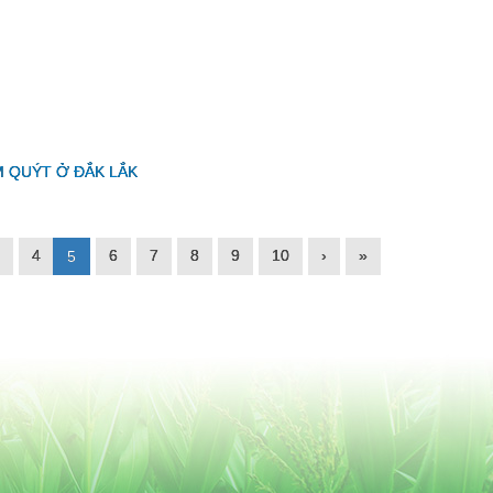
M QUÝT Ở ĐẮK LẮK
4
6
7
8
9
10
›
»
5