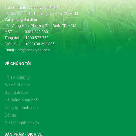
Trụ sở chính – Viện NC & PTSP
28 Mạc Đĩnh Chi, Phường Sài Gòn, TP. HCM
Văn phòng đại diện
481 Cộng Hòa, Phường Tân Bình, TP. HCM
MST : 0301.242.080
Tổng đài : 1800.577.768
Điện thoại : (028).38.292.805
Email : info@congtyhai.com
VỀ CHÚNG TÔI
Hồ sơ công ty
Sơ đồ tổ chức
Ban lãnh đạo
Hệ thống phân phối
Công ty thành viên
Đối tác
Cơ hội nghề nghiệp
SẢN PHẨM - DỊCH VỤ