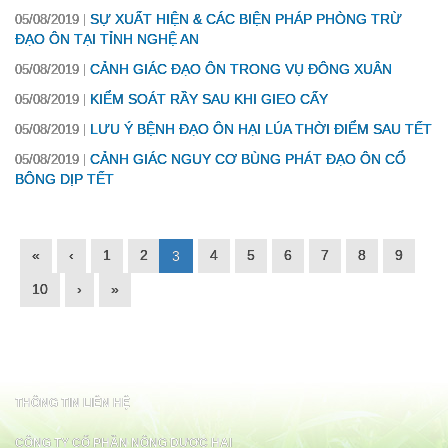
SỰ XUẤT HIỆN & CÁC BIỆN PHÁP PHÒNG TRỪ
05/08/2019
ĐẠO ÔN TẠI TỈNH NGHỆ AN
CẢNH GIÁC ĐẠO ÔN TRONG VỤ ĐÔNG XUÂN
05/08/2019
KIỂM SOÁT RẦY SAU KHI GIEO CẤY
05/08/2019
LƯU Ý BỆNH ĐẠO ÔN HẠI LÚA THỜI ĐIỂM SAU TẾT
05/08/2019
CẢNH GIÁC NGUY CƠ BÙNG PHÁT ĐẠO ÔN CỔ
05/08/2019
BÔNG DỊP TẾT
«
‹
1
2
4
5
6
7
8
9
3
10
›
»
THÔNG TIN LIÊN HỆ
CÔNG TY CỔ PHẦN NÔNG DƯỢC HAI