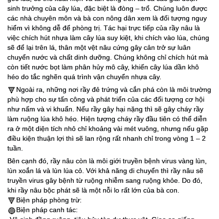
sinh trưởng của cây lúa, đặc biệt là đòng – trổ. Chúng luôn được
các nhà chuyên môn và bà con nông dân xem là đối tượng nguy
hiểm vì không dễ để phò
ng trị. Tác hại trực tiếp của rầy nâu là
việc chích hút nhựa làm cây lúa suy kiệt, khi chích vào lúa, chúng
sẽ để lại trên lá, thân một vệt nâu cứng gây cản trở sự luân
chuyển nước và chất dinh dưỡng. Chúng không chỉ chích hút mà
còn tiết nước bọt làm phân hủy mô cây, khiến cây lúa dần khô
héo do tắc nghẽn quá trình vận chuyển nhựa cây.
Ngoài ra, những nơi rầy đẻ trứng và cắn phá còn là môi trường
🔻
phù hợp cho sự tấn công và phát triển của các đối tượng cơ hội
như nấm và vi khuẩn. Nếu rầy gây hại nặng thì sẽ gây cháy rầy
làm ruộng lúa khô héo. Hiện tượng cháy rầy đầu tiên có thể diễn
ra ở một diện tích nhỏ chỉ khoảng vài mét vuông, nhưng nếu gặp
điều kiện thuận lợi thì sẽ lan rộng rất nhanh chỉ trong vòng 1 – 2
tuần.
Bên cạnh đó, rầy nâu còn là môi giới truyền bệnh virus vàng lùn,
lùn xoắn lá và lùn lúa cỏ. Với khả năng di chuyển thì rầy nâu sẽ
truyền virus gây bệnh từ ruộng nhiễm sang ruộng khỏe. Do đó,
khi rầy nâu bộc phát sẽ là một nỗi lo rất lớn của bà con.
Biện pháp phòng trừ:
🔻
Biện pháp canh tác:
🔵