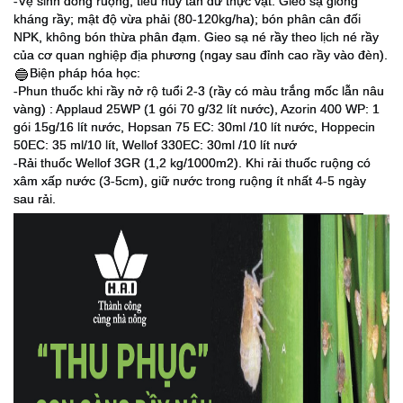
-Vệ sinh đồng ruộng, tiêu hủy tàn dư thực vật. Gieo sạ giống
kháng rầy; mật độ vừa phải (80-120kg/ha); bón phân cân đối
NPK, không bón thừa phân đạm. Gieo sạ né rầy theo lịch né rầy
của cơ quan nghiệp địa phương (ngay sau đỉnh cao rầy vào đèn).
Biện pháp hóa học:
🔵
-Phun thuốc khi rầy nở rộ tuổi 2-3 (rầy có màu trắng mốc lẫn nâu
vàng) : Applaud 25WP (1 gói 70 g/32 lít nước), Azorin 400 WP: 1
gói 15g/16 lít nước, Hopsan 75 EC: 30ml /10 lít nước, Hoppecin
50EC: 35 ml/10 lít, Wellof 330EC: 30ml /10 lít nướ
-Rải thuốc Wellof 3GR (1,2 kg/1000m2). Khi rải thuốc ruộng có
xâm xấp nước (3-5cm), giữ nước trong ruộng ít nhất 4-5 ngày
sau rải.