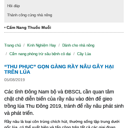
Hỏi đáp
Thành công cùng nhà nông
Cẩm Nang Thuốc Muỗi
Trang chủ
Kinh Nghiệm Hay
Dành cho nhà nông
Cẩm nang phòng trừ sâu bệnh cỏ dại
Cây Lúa
“THU PHỤC” GỌN GÀNG RẦY NÂU GÂY HẠI
TRÊN LÚA
05/08/2019
Các tỉnh Đông Nam bộ và ĐBSCL cần quan tâm
chặt chẽ diễn biến của rầy nâu vào đèn để gieo
trồng lúa Thu Đông 2019, tránh để rầy nâu phát sinh
và phát triển.
Rầy nâu là loại côn trùng chích hút, thường sống tập trung dưới
gốc lúa, có thể xuất hiện và tấn công trên tất cả các giai đoạn