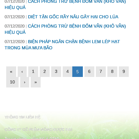
CÁCH PHÒNG TRỪ BỆNH ĐỐM VẰN (KHÔ VẰN)
07/12/2020
HIỆU QUẢ
DIỆT TẬN GỐC RẦY NÂU GÂY HẠI CHO LÚA
07/12/2020
CÁCH PHÒNG TRỪ BỆNH ĐỐM VẰN (KHÔ VẰN)
07/12/2020
HIỆU QUẢ
BIỆN PHÁP NGĂN CHẶN BỆNH LEM LÉP HẠT
07/12/2020
TRONG MÙA MƯA BÃO
«
‹
1
2
3
4
6
7
8
9
5
10
›
»
THÔNG TIN LIÊN HỆ
CÔNG TY CỔ PHẦN NÔNG DƯỢC HAI