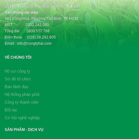
Trụ sở chính – Viện NC & PTSP
28 Mạc Đĩnh Chi, Phường Sài Gòn, TP. HCM
Văn phòng đại diện
481 Cộng Hòa, Phường Tân Bình, TP. HCM
MST : 0301.242.080
Tổng đài : 1800.577.768
Điện thoại : (028).38.292.805
Email : info@congtyhai.com
VỀ CHÚNG TÔI
Hồ sơ công ty
Sơ đồ tổ chức
Ban lãnh đạo
Hệ thống phân phối
Công ty thành viên
Đối tác
Cơ hội nghề nghiệp
SẢN PHẨM - DỊCH VỤ