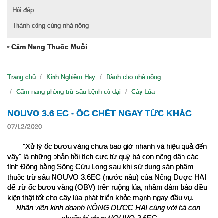
Hỏi đáp
Thành công cùng nhà nông
Cẩm Nang Thuốc Muỗi
Trang chủ
Kinh Nghiệm Hay
Dành cho nhà nông
Cẩm nang phòng trừ sâu bệnh cỏ dại
Cây Lúa
NOUVO 3.6 EC - ỐC CHẾT NGAY TỨC KHẮC
07/12/2020
"Xử lý ốc bươu vàng chưa bao giờ nhanh và hiệu quả đến 
vậy" là những phản hồi tích cực từ quý bà con nông dân các 
tỉnh Đồng bằng Sông Cửu Long sau khi sử dụng sản phẩm 
thuốc trừ sâu NOUVO 3.6EC (nước nâu) của Nông Dược HAI 
để trừ ốc bươu vàng (OBV) trên ruộng lúa, nhầm đảm bảo điều 
kiện thật tốt cho cây lúa phát triển khỏe mạnh ngay đầu vụ.
Nhân viên kinh doanh NÔNG DƯỢC HAI cùng với bà con 
chuẩn bị phun NOUVO 3.6EC