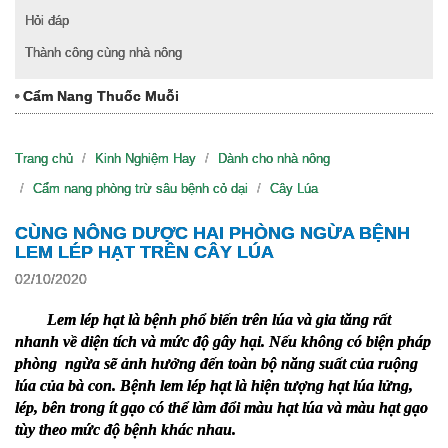
Hỏi đáp
Thành công cùng nhà nông
Cẩm Nang Thuốc Muỗi
Trang chủ
Kinh Nghiệm Hay
Dành cho nhà nông
Cẩm nang phòng trừ sâu bệnh cỏ dại
Cây Lúa
CÙNG NÔNG DƯỢC HAI PHÒNG NGỪA BỆNH
LEM LÉP HẠT TRÊN CÂY LÚA
02/10/2020
Lem lép hạt là bệnh phổ biến trên lúa và gia tăng rất 
nhanh về diện tích và mức độ gây hại. Nếu không có biện pháp 
phòng  ngừa sẽ ảnh hưởng đến toàn bộ năng suất của ruộng 
lúa của bà con. Bệnh lem lép hạt là hiện tượng hạt lúa lửng, 
lép, bên trong ít gạo có thể làm đổi màu hạt lúa và màu hạt gạo 
tùy theo mức độ bệnh khác nhau.