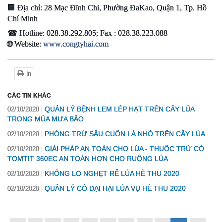
🏢 Địa chỉ: 28 Mạc Đĩnh Chi, Phường ĐaKao, Quận 1, Tp. Hồ 
Chí Minh
☎ Hotline: 028.38.292.805; Fax : 028.38.223.088
🌐 Website: 
www.congtyhai.com
In
CÁC TIN KHÁC
QUẢN LÝ BỆNH LEM LÉP HẠT TRÊN CÂY LÚA
02/10/2020
TRONG MÙA MƯA BÃO
PHÒNG TRỪ SÂU CUỐN LÁ NHỎ TRÊN CÂY LÚA
02/10/2020
GIẢI PHÁP AN TOÀN CHO LÚA - THUỐC TRỪ CỎ
02/10/2020
TOMTIT 360EC AN TOÀN HƠN CHO RUỘNG LÚA
KHÔNG LO NGHẸT RỄ LÚA HÈ THU 2020
02/10/2020
QUẢN LÝ CỎ DẠI HẠI LÚA VỤ HÈ THU 2020
02/10/2020