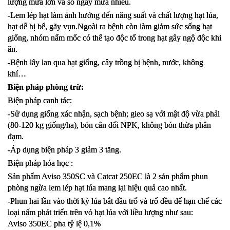
lượng mưa lớn và số ngày mưa nhiều.
-Lem lép hạt làm ảnh hưởng đến năng suất và chất lượng hạt lúa, 
hạt dễ bị bể, gãy vụn.Ngoài ra bệnh còn làm giảm sức sống hạt 
giống, nhóm nấm mốc có thể tạo độc tố trong hạt gây ngộ độc khi 
ăn.
-Bệnh lây lan qua hạt giống, cây trồng bị bệnh, nước, không 
khí…                                                                                                    
Biện pháp phòng trừ:
Biện pháp canh tác:
-Sử dụng giống xác nhận, sạch bệnh; gieo sạ với mật độ vừa phải 
(80-120 kg giống/ha), bón cân đối NPK, không bón thừa phân 
đạm. 
-Áp dụng biện pháp 3 giảm 3 tăng.
Biện pháp hóa học :
Sản phẩm Aviso 350SC và Catcat 250EC là 2 sản phẩm phun 
phòng ngừa lem lép hạt lúa mang lại hiệu quả cao nhất.
-Phun hai lần vào thời kỳ lúa bắt đầu trổ và trổ đều để hạn chế các 
loại nấm phát triển trên vỏ hạt lúa với liều lượng như sau:
Aviso 350EC pha tỷ lệ 0,1%