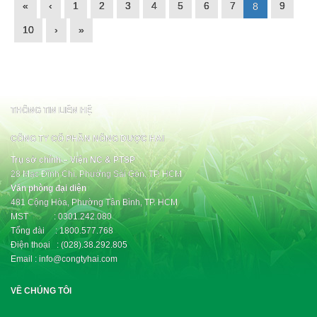
«
‹
1
2
3
4
5
6
7
9
8
10
›
»
THÔNG TIN LIÊN HỆ
CÔNG TY CỔ PHẦN NÔNG DƯỢC HAI
Trụ sở chính – Viện NC & PTSP
28 Mạc Đĩnh Chi, Phường Sài Gòn, TP. HCM
Văn phòng đại diện
481 Cộng Hòa, Phường Tân Bình, TP. HCM
MST : 0301.242.080
Tổng đài : 1800.577.768
Điện thoại : (028).38.292.805
Email : info@congtyhai.com
VỀ CHÚNG TÔI