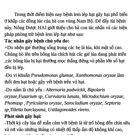
Trong thời điểm hiện nay bệnh lem lép hạt gây hại phổ biến 
ở khắp các đồng lúc của bà con vùng Nam Bộ. Để đẩy lùi bệnh 
này, Nông Dược HAI giới thiệu cho bà con tác nhân và các biện 
pháp phòng trừ bệnh lem lép hạt như sau:
Tác nhân gây bệnh chủ yếu do:
+Do nhện gié thường sống trong các bẹ lá lúa, khi mật số cao. 
Chúng bò lên trên bông lúa chích hút các gié lúa đang phát triển 
,các bông lúa bị hại thường mọc thẳng đứng và phần lớn số hạt 
đều bị lép.
-Do vi khuẩn 
Pseudomonas glumae, Xanthomonas oryzae 
làm 
thối đen hạt hoặc gây vết bệnh trên vỏ hạt.
-Do nấm là chủ yếu : 
Alternaria padwickii, Bipolaris 
oryzae,Fusarium sp, Curvularia lunata, Microdochium oryzae, 
Phomasp , Pyricularia oryzae, Sarocladium oryzae, Septoria 
sp,Tilletia barclayana, Ustilagonoides virens
.
Phát sinh gây hại:
-Thời kỳ cây lúa dễ mẫn cảm với bệnh là từ trổ bông đến chín sữa 
và rơi vào những tháng có nhiệt độ thấp ẩm độ không khí cao, 