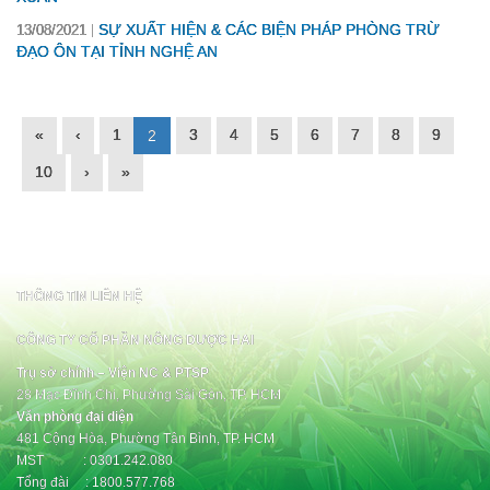
SỰ XUẤT HIỆN & CÁC BIỆN PHÁP PHÒNG TRỪ
13/08/2021
ĐẠO ÔN TẠI TỈNH NGHỆ AN
«
‹
1
3
4
5
6
7
8
9
2
10
›
»
THÔNG TIN LIÊN HỆ
CÔNG TY CỔ PHẦN NÔNG DƯỢC HAI
Trụ sở chính – Viện NC & PTSP
28 Mạc Đĩnh Chi, Phường Sài Gòn, TP. HCM
Văn phòng đại diện
481 Cộng Hòa, Phường Tân Bình, TP. HCM
MST : 0301.242.080
Tổng đài : 1800.577.768