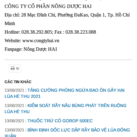
CÔNG TY CỔ PHẦN NÔNG DƯỢC HAI
Địa chỉ: 28 Mạc Đĩnh Chi, Phường ĐaKao, Quận 1, Tp. Hồ Chí
Minh
Hotline: 028.38.292.805; Fax : 028.38.223.088
Website: www.congtyhai.vn
Fanpage: Nông Dược HAI
In
CÁC TIN KHÁC
TĂNG CƯỜNG PHÒNG NGỪA ĐẠO ÔN GÂY HẠI
13/08/2021
LÚA HÈ THU 2021
KIỂM SOÁT RẦY NÂU BÙNG PHÁT TRÊN RUỘNG
13/08/2021
LÚA HÈ THU
THUỐC TRỪ CỎ GOROP 500EC
13/08/2021
BÌNH ĐỊNH DỐC LỰC DẬP RẦY BẢO VỆ LÚA ĐÔNG
13/08/2021
XUÂN