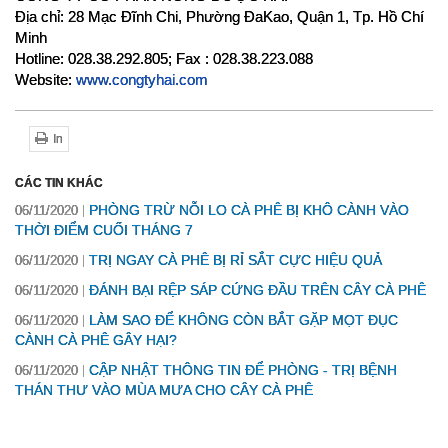
Địa chỉ: 28 Mạc Đĩnh Chi, Phường ĐaKao, Quận 1, Tp. Hồ Chí 
Minh
Hotline: 028.38.292.805; Fax : 028.38.223.088
Website:
www.congtyhai.com
In
CÁC TIN KHÁC
PHÒNG TRỪ NỖI LO CÀ PHÊ BỊ KHÔ CÀNH VÀO
06/11/2020
THỜI ĐIỂM CUỐI THÁNG 7
TRỊ NGAY CÀ PHÊ BỊ RỈ SẮT CỰC HIỆU QUẢ
06/11/2020
ĐÁNH BẠI RỆP SÁP CỨNG ĐẦU TRÊN CÂY CÀ PHÊ
06/11/2020
LÀM SAO ĐỂ KHÔNG CÒN BẮT GẶP MỌT ĐỤC
06/11/2020
CÀNH CÀ PHÊ GÂY HẠI?
CẬP NHẬT THÔNG TIN ĐỂ PHÒNG - TRỊ BỆNH
06/11/2020
THÁN THƯ VÀO MÙA MƯA CHO CÂY CÀ PHÊ