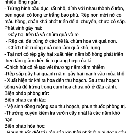
nhiều lông ngắn.
- Trứng hình bầu dục, rất nhỏ, dính với nhau thành ổ tròn, 
bên ngoài có lông tơ trắng bao phủ. Rệp non mới nở có 
màu hồng, chân khá phát triển để di chuyển, chưa có sáp.
Phát sinh gây hại:
-  Gây hại trên lá và chùm quả và rễ
 - Rệp cái đẻ trứng ở các kẽ lá, chùm hoa và quả non. 
 - Chích hút cuống quả non làm quả khô, rụng.
- Tại nơi có rệp gây hại xuất hiện nấm bồ hóng phát triển 
theo làm giảm diện tích quang hợp của lá .
-Chích hút cổ rễ tạo vết thương nấm xâm nhiễm
-Rệp sáp gây hại quanh năm, gây hại mạnh vào mùa khô
- Xuất hiện từ khi ra hoa đến thu hoạch. Sau thu hoạch 
sống và đẻ trứng trong cụm hoa chưa nở ở đầu cành.
Biện pháp phòng trừ:
Biện pháp canh tác:
- Vệ sinh đồng ruộng sau thu hoạch, phun thuốc phòng trị.
-Thường xuyên kiểm tra vườn cây nhất là các năm khô 
hạn.
Biện pháp hóa học:
- Phun thuốc diệt trừ rệp sáp kịp thời nhất là giai đoạn cây 