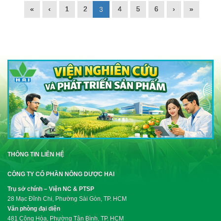
«
‹
1
2
4
5
6
›
»
3
THÔNG TIN LIÊN HỆ
CÔNG TY CỔ PHẦN NÔNG DƯỢC HAI
Trụ sở chính – Viện NC & PTSP
28 Mạc Đĩnh Chi, Phường Sài Gòn, TP. HCM
Văn phòng đại diện
481 Cộng Hòa, Phường Tân Bình, TP. HCM