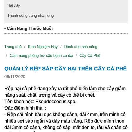
Hỏi đáp
Thành công cùng nhà nông
Cẩm Nang Thuốc Muỗi
Trang chủ
Kinh Nghiệm Hay
Dành cho nhà nông
Cẩm nang phòng trừ sâu bệnh cỏ dại
Cây Cà Phê
QUẢN LÝ RỆP SÁP GÂY HẠI TRÊN CÂY CÀ PHÊ
06/11/2020
Rệp hại cà phê đang xảy ra rất phổ biến làm cho cây giảm 
năng suất, chất lượng và cây có thể bị chết.
Tên khoa học: Pseudoccocus spp.
Đặc điểm hình thái :
- Rệp cái hình bầu dục không cánh, dài 4mm, trên mình có 
nhiều sợi sáp ngắn và dày màu trắng. Rệp đực mình thon 
dài 3mm có cánh, không có sáp, mắt đen to, râu và chân có 