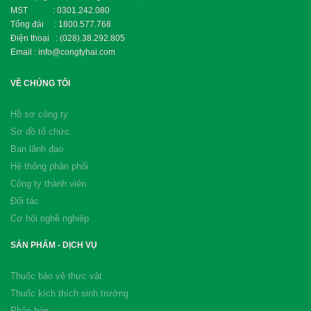
MST : 0301.242.080
Tổng đài : 1800.577.768
Điện thoại : (028).38.292.805
Email : info@congtyhai.com
VỀ CHÚNG TÔI
Hồ sơ công ty
Sơ đồ tổ chức
Ban lãnh đạo
Hệ thống phân phối
Công ty thành viên
Đối tác
Cơ hội nghề nghiệp
SẢN PHẨM - DỊCH VỤ
Thuốc bảo vệ thực vật
Thuốc kích thích sinh trưởng
Phân bón