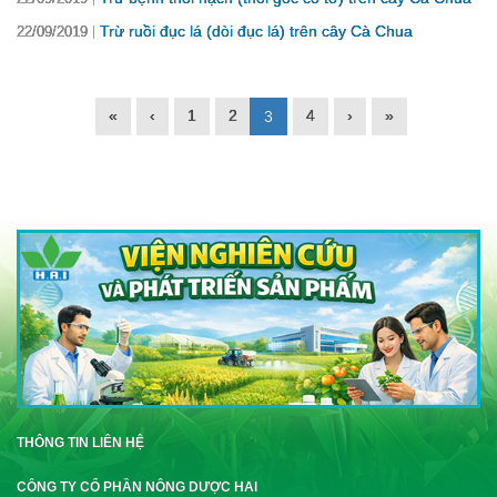
Trừ ruồi đục lá (dòi đục lá) trên cây Cà Chua
22/09/2019
«
‹
1
2
4
›
»
3
THÔNG TIN LIÊN HỆ
CÔNG TY CỔ PHẦN NÔNG DƯỢC HAI