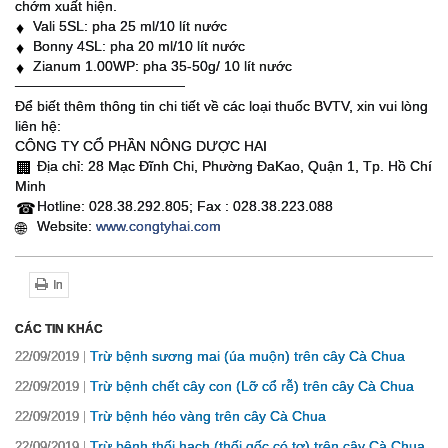
chớm xuất hiện.
Vali 5SL: pha 25 ml/10 lít nước
♦️
Bonny 4SL: pha 20 ml/10 lít nước
♦️
Zianum 1.00WP: pha 35-50g/ 10 lít nước
♦️
─────────────────
Để biết thêm thông tin chi tiết về các loại thuốc BVTV, xin vui lòng
liên hệ:
CÔNG TY CỔ PHẦN NÔNG DƯỢC HAI
Địa chỉ: 28 Mạc Đĩnh Chi, Phường ĐaKao, Quận 1, Tp. Hồ Chí
🏢
Minh
Hotline: 028.38.292.805; Fax : 028.38.223.088
☎
Website:
www.congtyhai.com
🌐
In
CÁC TIN KHÁC
Trừ bệnh sương mai (úa muộn) trên cây Cà Chua
22/09/2019
Trừ bệnh chết cây con (Lỡ cổ rễ) trên cây Cà Chua
22/09/2019
Trừ bệnh héo vàng trên cây Cà Chua
22/09/2019
Trừ bệnh thối hạch (thối gốc có tơ) trên cây Cà Chua
22/09/2019