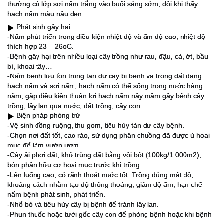
thường có lớp sợi nấm trắng vào buổi sáng sớm, đôi khi thấy
hạch nấm màu nâu đen.
Phát sinh gây hại
▶️
-Nấm phát triển trong điều kiện nhiệt độ và ẩm độ cao, nhiệt độ
thích hợp 23 – 26oC.
-Bệnh gây hại trên nhiều loại cây trồng như rau, đậu, cà, ớt, bầu
bí, khoai tây…
-Nấm bệnh lưu tồn trong tàn dư cây bị bệnh và trong đất dạng
hạch nấm và sợi nấm; hạch nấm có thể sống trong nước hàng
năm, gặp điều kiện thuận lợi hạch nấm nảy mầm gây bệnh cây
trồng, lây lan qua nước, đất trồng, cây con.
Biện pháp phòng trừ
▶️
-Vệ sinh đồng ruộng, thu gom, tiêu hủy tàn dư cây bệnh.
-Chọn nơi đất tốt, cao ráo, sử dụng phân chuồng đã được ủ hoai
mục để làm vườn ươm.
-Cày ải phơi đất, khử trùng đất bằng vôi bột (100kg/1.000m2),
bón phân hữu cơ hoai mục trước khi trồng.
-Lên luống cao, có rãnh thoát nước tốt. Trồng đúng mật độ,
khoảng cách nhằm tạo độ thông thoáng, giảm độ ẩm, hạn chế
nấm bệnh phát sinh, phát triển.
-Nhổ bỏ và tiêu hủy cây bị bệnh để tránh lây lan.
-Phun thuốc hoặc tưới gốc cây con để phòng bệnh hoặc khi bệnh