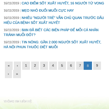
CAO ĐIỂM SỐT XUẤT HUYẾT, 16 NGƯỜI TỬ VONG
16/11/2019
MẸO NHỎ ĐUỔI MUỖI CỰC HAY
16/11/2019
NHIỀU "NGƯỜI TRẺ" VẪN CHỦ QUAN TRƯỚC DẤU
16/11/2019
HIỆU CỦA BỆNH SỐT XUẤT HUYẾT
BẠN ĐÃ BIẾT CÁC BIỆN PHÁP ĐỂ MỖI CÁ NHÂN
16/11/2019
TRÁNH MUỖI ĐỐT?
TIN NÓNG: GẦN 2.000 NGƯỜI SỐT XUẤT HUYẾT,
16/11/2019
HÀ NỘI PHUN THUỐC DIỆT MUỖI
«
‹
1
2
3
4
5
6
7
9
8
›
»
THÔNG TIN LIÊN HỆ