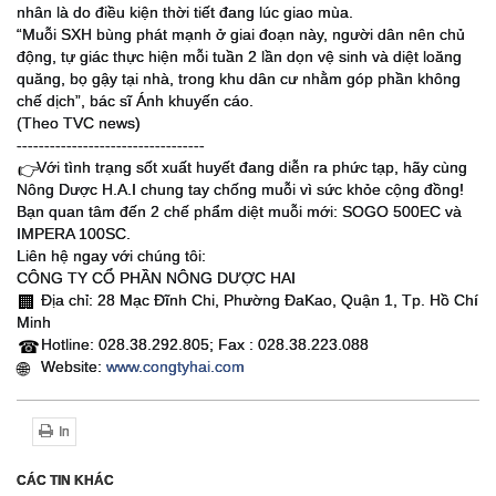
nhân là do điều kiện thời tiết đang lúc giao mùa.
“Muỗi SXH bùng phát mạnh ở giai đoạn này, người dân nên chủ
động, tự giác thực hiện mỗi tuần 2 lần dọn vệ sinh và diệt loăng
quăng, bọ gậy tại nhà, trong khu dân cư nhằm góp phần không
chế dịch”, bác sĩ Ánh khuyến cáo.
(Theo TVC news)
----------------------------------
Với tình trạng sốt xuất huyết đang diễn ra phức tạp, hãy cùng
👉
Nông Dược H.A.I chung tay chống muỗi vì sức khỏe cộng đồng!
Bạn quan tâm đến 2 chế phẩm diệt muỗi mới: SOGO 500EC và
IMPERA 100SC.
Liên hệ ngay với chúng tôi:
CÔNG TY CỔ PHẦN NÔNG DƯỢC HAI
Địa chỉ: 28 Mạc Đĩnh Chi, Phường ĐaKao, Quận 1, Tp. Hồ Chí
🏢
Minh
Hotline: 028.38.292.805; Fax : 028.38.223.088
☎
Website:
www.congtyhai.com
🌐
In
CÁC TIN KHÁC