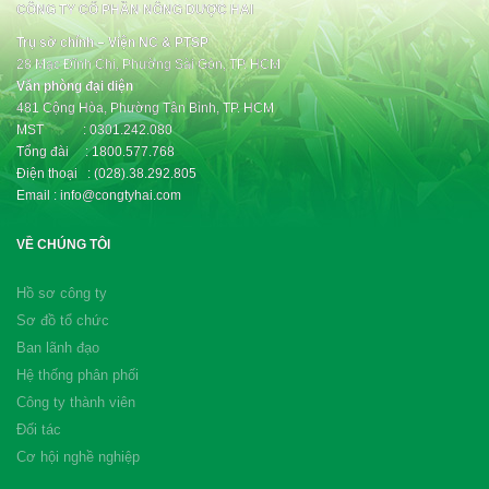
CÔNG TY CỔ PHẦN NÔNG DƯỢC HAI
Trụ sở chính – Viện NC & PTSP
28 Mạc Đĩnh Chi, Phường Sài Gòn, TP. HCM
Văn phòng đại diện
481 Cộng Hòa, Phường Tân Bình, TP. HCM
MST : 0301.242.080
Tổng đài : 1800.577.768
Điện thoại : (028).38.292.805
Email : info@congtyhai.com
VỀ CHÚNG TÔI
Hồ sơ công ty
Sơ đồ tổ chức
Ban lãnh đạo
Hệ thống phân phối
Công ty thành viên
Đối tác
Cơ hội nghề nghiệp