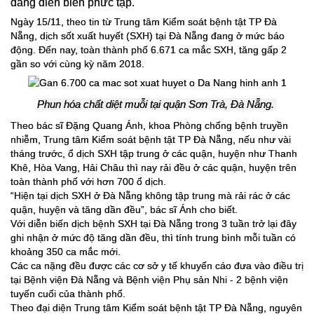
đang diễn biến phức tạp.
Ngày 15/11, theo tin từ Trung tâm Kiểm soát bệnh tật TP Đà
Nẵng, dịch sốt xuất huyết (SXH) tại Đà Nẵng đang ở mức báo
động. Đến nay, toàn thành phố 6.671 ca mắc SXH, tăng gấp 2
gần so với cùng kỳ năm 2018.
Phun hóa chất diệt muỗi tại quận Sơn Trà, Đà Nẵng.
Theo bác sĩ Đặng Quang Ánh, khoa Phòng chống bệnh truyền
nhiễm, Trung tâm Kiểm soát bệnh tật TP Đà Nẵng, nếu như vài
tháng trước, ổ dịch SXH tập trung ở các quận, huyện như Thanh
Khê, Hòa Vang, Hải Châu thì nay rải đều ở các quận, huyện trên
toàn thành phố với hơn 700 ổ dịch.
“Hiện tại dịch SXH ở Đà Nẵng không tập trung mà rải rác ở các
quận, huyện và tăng dần đều”, bác sĩ Ánh cho biết.
Với diễn biến dịch bệnh SXH tại Đà Nẵng trong 3 tuần trở lại đây
ghi nhận ở mức độ tăng dần đều, thì tính trung bình mỗi tuần có
khoảng 350 ca mắc mới.
Các ca nặng đều được các cơ sở y tế khuyến cáo đưa vào điều trị
tại Bệnh viện Đà Nẵng và Bệnh viện Phụ sản Nhi - 2 bệnh viện
tuyến cuối của thành phố.
Theo đại diện Trung tâm Kiểm soát bệnh tật TP Đà Nẵng, nguyên