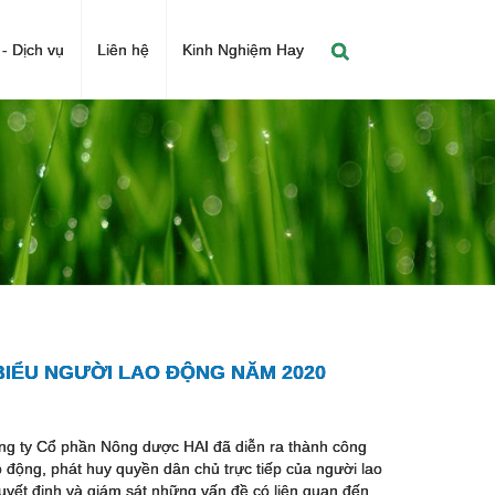
- Dịch vụ
Liên hệ
Kinh Nghiệm Hay
BIỂU NGƯỜI LAO ĐỘNG NĂM 2020
ông ty Cổ phần Nông dược HAI đã diễn ra thành công
o động, phát huy quyền dân chủ trực tiếp của người lao
quyết định và giám sát những vấn đề có liên quan đến