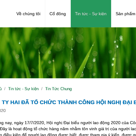
Về chúng tôi
Cổ đông
Tin tức - Sự kiện
Sản phẩm 
ủ
Tin tức - Sự kiện
Tin Tức Chung
TY HAI ĐÃ TỔ CHỨC THÀNH CÔNG HỘI NGHỊ ĐẠI 
020
g nay, ngày 17/7/2020, Hội nghị Đại biểu người lao động 2020 của C
 Đây là hoạt động tổ chức hàng năm nhằm tôn vinh giá trị của người la
o điều kiện để người lao động được biết, được tham gia ý kiến, được 