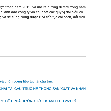
 được trong năm 2019, và mở ra hướng đi mới trong năm
 lãnh đạo công ty xin chúc tất các quý vị đại biểu có
g và sẽ cùng Nông dược HAI tiếp tục cải cách, đổi mới
chủ trương tiếp tục tái cấu trúc
KHAI TÁI CẤU TRÚC HỆ THỐNG SẢN XUẤT VÀ NHÂN
ƯỢC ĐỘT PHÁ HƯỚNG TỚI DOANH THU 268 TỶ