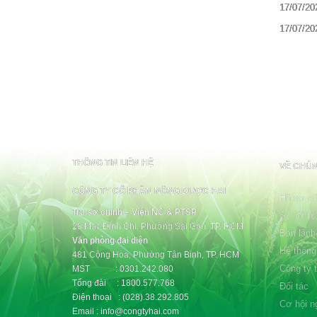
17/07/20
17/07/20
THÔNG TIN LIÊN HỆ
VỀ CHÚN
CÔNG TY CỔ PHẦN NÔNG DƯỢC HAI
Hồ sơ cô
Trụ sở chính – Viện NC & PTSP
Sơ đồ tổ
28 Mạc Đĩnh Chi, Phường Sài Gòn, TP. HCM
Ban lãnh
Văn phòng đại diện
Hệ thống
481 Cộng Hòa, Phường Tân Bình, TP. HCM
Công ty 
MST : 0301.242.080
Tổng đài : 1800.577.768
Đối tác
Điện thoại : (028).38.292.805
Cơ hội n
Email : info@congtyhai.com