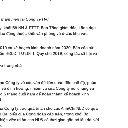
thâm niên tại Công Ty HAI
ủy khối Bộ NN & PTTT, Ban Tổng giám đốc, Lãnh đạo
lao động thuộc khối văn phòng và ở các khu vực.
 2019 và kế hoạch kinh doanh năm 2020; Báo cáo sử
hiện HĐLĐ, TƯLĐTT, Quy chế 2019, công tác xã hội và
đạo Công ty về các vấn đề liên quan đến chế độ, phúc
ẻ về định hướng, nhiệm vụ của Công ty nói chung và
rong 6 tháng cuối năm để hoàn thành kế hoạch kinh
9.
o Công ty trao quà tri ân cho các Anh/Chị NLĐ có quá
o Đại biểu của Công đoàn cấp trên, trong khối Bộ
ện việc tri ân cho NLĐ có thời gian gắn bó lâu dài với
c.