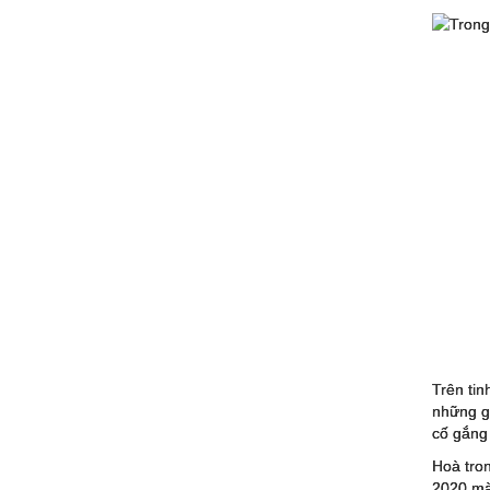
Trên tin
những gi
cố gắng
Hoà tron
2020 m