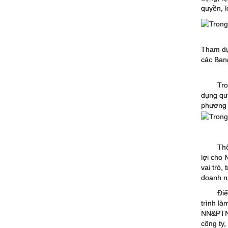
quyền, l
Tham dự
các Ban
Tro
dụng qu
phương 
Thô
lợi cho 
vai trò,
doanh n
Điể
trình là
NN&PTNT 
công ty,