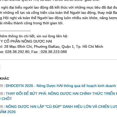
 nghị đại biểu người lao động đã kết thúc với những mục tiêu đã đạt
i những nỗ lực và cống hiến của toàn thể Người lao động, thay mặt Ban
g Hội nghị và toàn thể Người lao động luôn nhiều sức khỏe, năng lượn
ái nhiều thành công trong thời gian tới.
────────────
hêm thông tin chi tiết, xin vui lòng liên hệ:
Y CỔ PHẦN NÔNG DƯỢC HAI
chỉ: 28 Mạc Đĩnh Chi, Phường ĐaKao, Quận 1, Tp. Hồ Chí Minh
ne: 028.38.292.80; Fax : 028.38.223.088
 KHÁC
ĐHĐCĐTN 2026 - Nông Dược HAI thông qua kế hoạch kinh doanh và 
20
THAY ĐỔI ĐỂ BỨT PHÁ: NÔNG DƯỢC HAI CHÍNH THỨC TRIỂN 
20
Ủ CHỐT
NÔNG DƯỢC HAI LẬP "CÚ ĐÚP" DANH HIỆU LỚN VÀ CHIẾN L
20
ĂM 2026