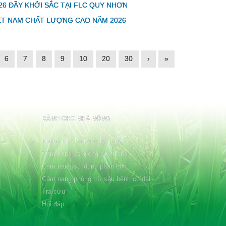
26 ĐẦY KHỞI SẮC TẠI FLC QUY NHƠN
ỆT NAM CHẤT LƯỢNG CAO NĂM 2026
6
7
8
9
10
20
30
›
»
DÀNH CHO NHÀ NÔNG
Thông tin khoa học kỹ thuật
Cẩm nang về giống cây trồng
Cẩm nang sử dụng phân bón
Cẩm nang phòng trừ sâu bệnh cỏ dại
Tra cứu
Hỏi đáp