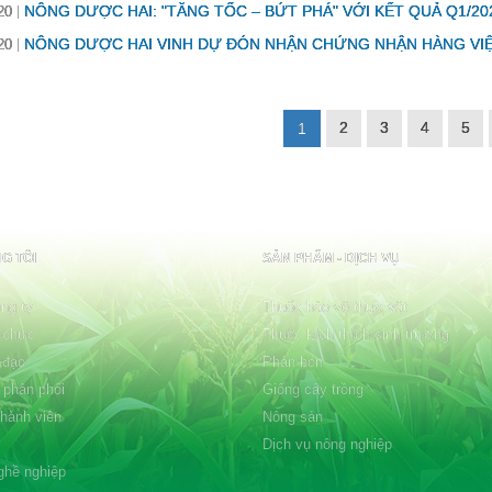
NÔNG DƯỢC HAI: "TĂNG TỐC – BỨT PHÁ" VỚI KẾT QUẢ Q1/20
20
NÔNG DƯỢC HAI VINH DỰ ĐÓN NHẬN CHỨNG NHẬN HÀNG VI
20
2
3
4
5
1
G TÔI
SẢN PHẨM - DỊCH VỤ
ng ty
Thuốc bảo vệ thực vật
 chức
Thuốc kích thích sinh trưởng
 đạo
Phân bón
 phân phối
Giống cây trồng
thành viên
Nông sản
Dịch vụ nông nghiệp
ghề nghiệp