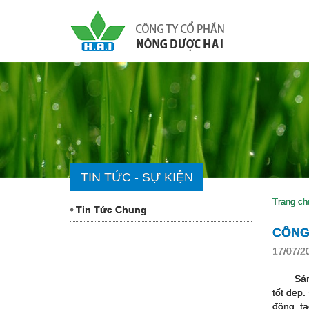
TIN TỨC - SỰ KIỆN
Trang ch
Tin Tức Chung
CÔNG 
17/07/2
Sán
tốt đẹp.
động, tạ