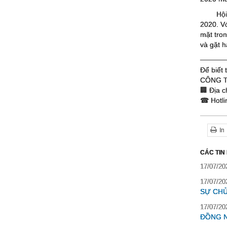
Hội
2020. Vớ
mặt tron
và gặt h
─────
Để biết t
CÔNG T
🏢 Địa 
☎ Hotli
In
CÁC TIN
17/07/20
17/07/20
SỰ CH
17/07/20
ĐỒNG N