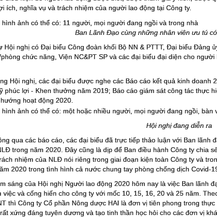
ợi ích, nghĩa vụ và trách nhiệm của người lao động tại Công ty.
Ban Lãnh Đạo cùng những nhân viên ưu tú có 
 Hội nghị có Đại biểu Công đoàn khối Bộ NN & PTTT, Đại biểu Đảng 
/phòng chức năng, Viện NC&PT SP và các đại biểu đại diện cho người 
ng Hội nghị, các đại biểu được nghe các Báo cáo kết quả kinh doanh
ỹ phúc lợi - Khen thưởng năm 2019; Báo cáo giám sát công tác thực 
hướng hoạt động 2020.
Hội nghị đang diễn ra
ng qua các báo cáo, các đại biểu đã trực tiếp thảo luận với Ban lãnh 
NLĐ trong năm 2020. Đây cũng là dịp để Ban điều hành Công ty chia s
 trách nhiệm của NLĐ nói riêng trong giai đoạn kiện toàn Công ty và t
ăm 2020 trong tình hình cả nước chung tay phòng chống dịch Covid-1
m sáng của Hội nghị Người lao động 2020 hôm nay là việc Ban lãnh đạ
m việc và cống hiến cho công ty với mốc 10, 15, 16, 20 và 25 năm. The
thì Công ty Cổ phần Nông dược HAI là đơn vị tiên phong trong thực hi
 rất xứng đáng tuyên dương và tạo tinh thần học hỏi cho các đơn vị khá