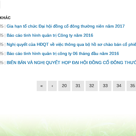
 KHÁC
Gia hạn tổ chức Đại hội đồng cổ đông thường niên năm 2017
25
Báo cáo tình hình quản trị Công ty năm 2016
25
Nghị quyết của HĐQT về việc thông qua bộ hồ sơ chào bán cổ phi
25
Báo cáo tình hình quản trị công ty 06 tháng đầu năm 2016
25
BIÊN BẢN VÀ NGHỊ QUYẾT HỌP ĐẠI HỘI ĐỒNG CỔ ĐÔNG THƯ
25
«
‹
20
31
32
33
34
35