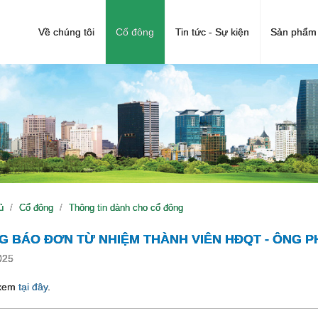
Về chúng tôi
Cổ đông
Tin tức - Sự kiện
Sản phẩm 
ủ
Cổ đông
Thông tin dành cho cổ đông
G BÁO ĐƠN TỪ NHIỆM THÀNH VIÊN HĐQT - ÔNG P
025
 xem
tại đây
.