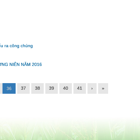
ếu ra công chúng
ỜNG NIÊN NĂM 2016
37
38
39
40
41
›
»
36