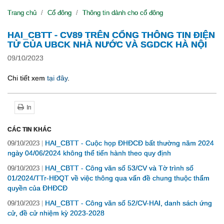
Trang chủ
Cổ đông
Thông tin dành cho cổ đông
HAI_CBTT - CV89 TRÊN CỔNG THÔNG TIN ĐIỆN
TỬ CỦA UBCK NHÀ NƯỚC VÀ SGDCK HÀ NỘI
09/10/2023
Chi tiết xem
tại đây
.
In
CÁC TIN KHÁC
HAI_CBTT - Cuộc họp ĐHĐCĐ bất thường năm 2024
09/10/2023
ngày 04/06/2024 không thể tiến hành theo quy định
HAI_CBTT - Công văn số 53/CV và Tờ trình số
09/10/2023
01/2024/TTr-HĐQT về việc thông qua vấn đề chung thuộc thẩm
quyền của ĐHĐCĐ
HAI_CBTT - Công văn số 52/CV-HAI, danh sách ứng
09/10/2023
cử, đề cử nhiệm kỳ 2023-2028