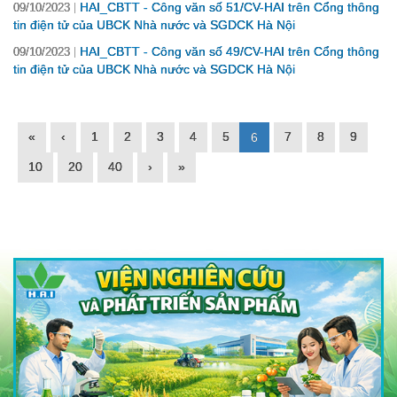
HAI_CBTT - Công văn số 51/CV-HAI trên Cổng thông
09/10/2023
tin điện tử của UBCK Nhà nước và SGDCK Hà Nội
HAI_CBTT - Công văn số 49/CV-HAI trên Cổng thông
09/10/2023
tin điện tử của UBCK Nhà nước và SGDCK Hà Nội
«
‹
1
2
3
4
5
7
8
9
6
10
20
40
›
»