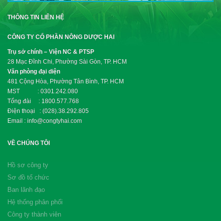
THÔNG TIN LIÊN HỆ
CÔNG TY CỔ PHẦN NÔNG DƯỢC HAI
Trụ sở chính – Viện NC & PTSP
28 Mạc Đĩnh Chi, Phường Sài Gòn, TP. HCM
Văn phòng đại diện
481 Cộng Hòa, Phường Tân Bình, TP. HCM
MST : 0301.242.080
Tổng đài : 1800.577.768
Điện thoại : (028).38.292.805
Email : info@congtyhai.com
VỀ CHÚNG TÔI
Hồ sơ công ty
Sơ đồ tổ chức
Ban lãnh đạo
Hệ thống phân phối
Công ty thành viên