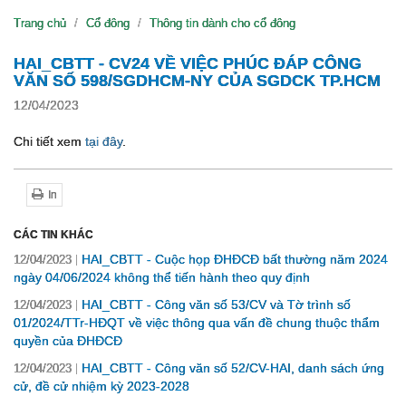
Trang chủ
Cổ đông
Thông tin dành cho cổ đông
HAI_CBTT - CV24 VỀ VIỆC PHÚC ĐÁP CÔNG
VĂN SỐ 598/SGDHCM-NY CỦA SGDCK TP.HCM
12/04/2023
Chi tiết xem
tại đây
.
In
CÁC TIN KHÁC
HAI_CBTT - Cuộc họp ĐHĐCĐ bất thường năm 2024
12/04/2023
ngày 04/06/2024 không thể tiến hành theo quy định
HAI_CBTT - Công văn số 53/CV và Tờ trình số
12/04/2023
01/2024/TTr-HĐQT về việc thông qua vấn đề chung thuộc thẩm
quyền của ĐHĐCĐ
HAI_CBTT - Công văn số 52/CV-HAI, danh sách ứng
12/04/2023
cử, đề cử nhiệm kỳ 2023-2028