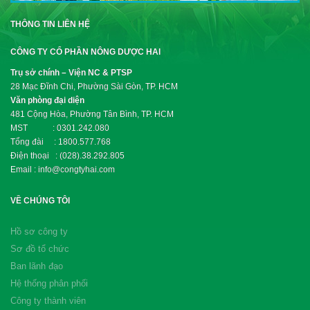
THÔNG TIN LIÊN HỆ
CÔNG TY CỔ PHẦN NÔNG DƯỢC HAI
Trụ sở chính – Viện NC & PTSP
28 Mạc Đĩnh Chi, Phường Sài Gòn, TP. HCM
Văn phòng đại diện
481 Cộng Hòa, Phường Tân Bình, TP. HCM
MST : 0301.242.080
Tổng đài : 1800.577.768
Điện thoại : (028).38.292.805
Email : info@congtyhai.com
VỀ CHÚNG TÔI
Hồ sơ công ty
Sơ đồ tổ chức
Ban lãnh đạo
Hệ thống phân phối
Công ty thành viên