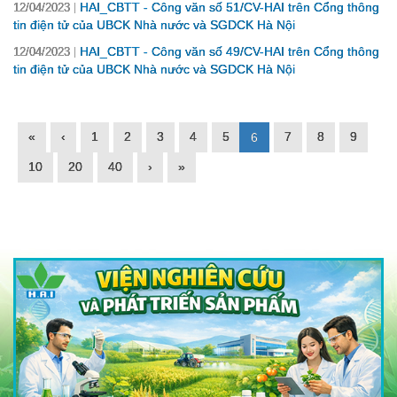
HAI_CBTT - Công văn số 51/CV-HAI trên Cổng thông
12/04/2023
tin điện tử của UBCK Nhà nước và SGDCK Hà Nội
HAI_CBTT - Công văn số 49/CV-HAI trên Cổng thông
12/04/2023
tin điện tử của UBCK Nhà nước và SGDCK Hà Nội
«
‹
1
2
3
4
5
7
8
9
6
10
20
40
›
»