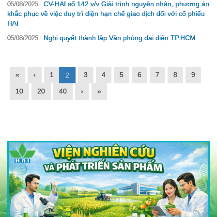
CV-HAI số 142 v/v Giải trình nguyên nhân, phương án
05/08/2025
khắc phục về việc duy trì diện hạn chế giao dịch đối với cổ phiếu
HAI
Nghị quyết thành lập Văn phòng đại diện TP.HCM
05/08/2025
«
‹
1
3
4
5
6
7
8
9
2
10
20
40
›
»