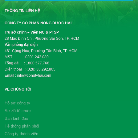
THÔNG TIN LIÊN HỆ
CÔNG TY CỔ PHẦN NÔNG DƯỢC HAI
Trụ sở chính – Viện NC & PTSP
28 Mạc Đĩnh Chi, Phường Sài Gòn, TP. HCM
Văn phòng đại diện
481 Cộng Hòa, Phường Tân Bình, TP. HCM
MST : 0301.242.080
Tổng đài : 1800.577.768
Điện thoại : (028).38.292.805
Email : info@congtyhai.com
VỀ CHÚNG TÔI
Hồ sơ công ty
Sơ đồ tổ chức
Ban lãnh đạo
Hệ thống phân phối
Công ty thành viên