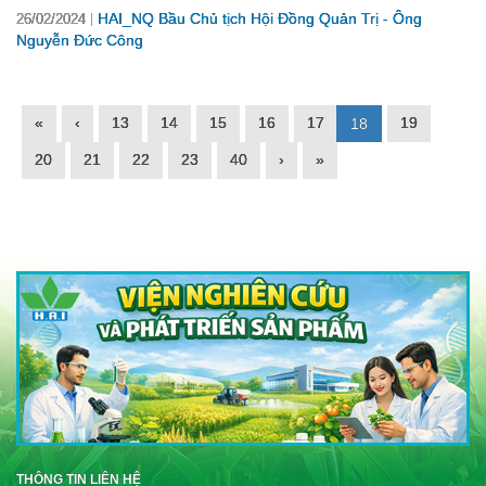
HAI_NQ Bầu Chủ tịch Hội Đồng Quản Trị - Ông
26/02/2024
Nguyễn Đức Công
«
‹
13
14
15
16
17
19
18
20
21
22
23
40
›
»
THÔNG TIN LIÊN HỆ