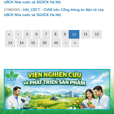
UBCK Nhà nước và SGDCK Hà Nội
HAI_CBTT - CV58 trên Cổng thông tin điện tử của
27/08/2025
UBCK Nhà nước và SGDCK Hà Nội
«
‹
5
6
7
8
9
11
12
10
13
14
15
20
40
›
»