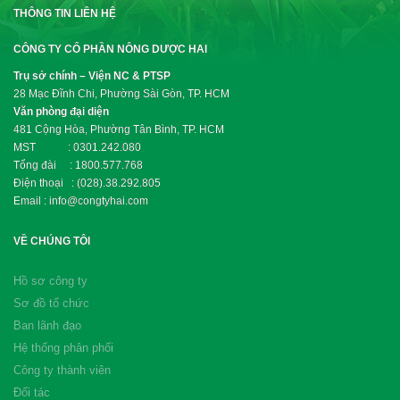
THÔNG TIN LIÊN HỆ
CÔNG TY CỔ PHẦN NÔNG DƯỢC HAI
Trụ sở chính – Viện NC & PTSP
28 Mạc Đĩnh Chi, Phường Sài Gòn, TP. HCM
Văn phòng đại diện
481 Cộng Hòa, Phường Tân Bình, TP. HCM
MST : 0301.242.080
Tổng đài : 1800.577.768
Điện thoại : (028).38.292.805
Email : info@congtyhai.com
VỀ CHÚNG TÔI
Hồ sơ công ty
Sơ đồ tổ chức
Ban lãnh đạo
Hệ thống phân phối
Công ty thành viên
Đối tác