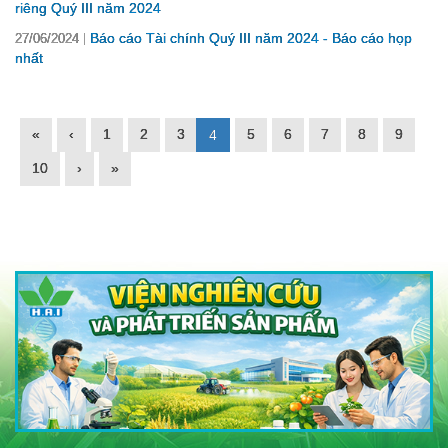
riêng Quý III năm 2024
Báo cáo Tài chính Quý III năm 2024 - Báo cáo họp
27/06/2024
nhất
«
‹
1
2
3
5
6
7
8
9
4
10
›
»