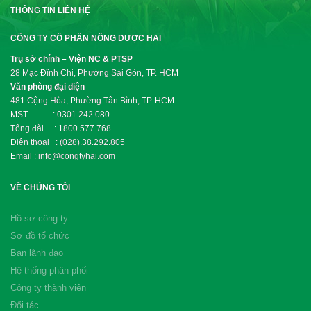
THÔNG TIN LIÊN HỆ
CÔNG TY CỔ PHẦN NÔNG DƯỢC HAI
Trụ sở chính – Viện NC & PTSP
28 Mạc Đĩnh Chi, Phường Sài Gòn, TP. HCM
Văn phòng đại diện
481 Cộng Hòa, Phường Tân Bình, TP. HCM
MST : 0301.242.080
Tổng đài : 1800.577.768
Điện thoại : (028).38.292.805
Email : info@congtyhai.com
VỀ CHÚNG TÔI
Hồ sơ công ty
Sơ đồ tổ chức
Ban lãnh đạo
Hệ thống phân phối
Công ty thành viên
Đối tác