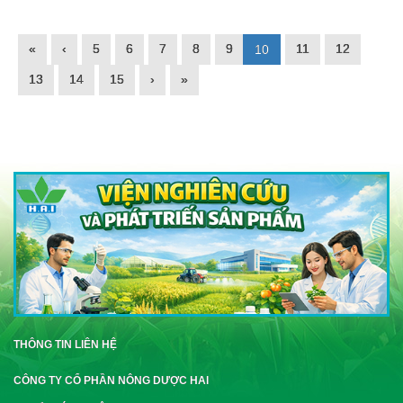
«
‹
5
6
7
8
9
11
12
10
13
14
15
›
»
THÔNG TIN LIÊN HỆ
CÔNG TY CỔ PHẦN NÔNG DƯỢC HAI