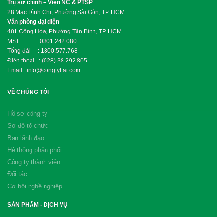
Trụ sở chính – Viện NC & PTSP
28 Mạc Đĩnh Chi, Phường Sài Gòn, TP. HCM
Văn phòng đại diện
481 Cộng Hòa, Phường Tân Bình, TP. HCM
MST : 0301.242.080
Tổng đài : 1800.577.768
Điện thoại : (028).38.292.805
Email : info@congtyhai.com
VỀ CHÚNG TÔI
Hồ sơ công ty
Sơ đồ tổ chức
Ban lãnh đạo
Hệ thống phân phối
Công ty thành viên
Đối tác
Cơ hội nghề nghiệp
SẢN PHẨM - DỊCH VỤ