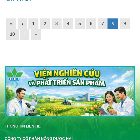
«
‹
1
2
3
4
5
6
7
9
8
10
›
»
THÔNG TIN LIÊN HỆ
CÔNG TY CỔ PHẦN NÔNG DƯỢC HAI