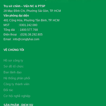
Trụ sở chính – Viện NC & PTSP
28 Mạc Đĩnh Chi, Phường Sài Gòn, TP. HCM
Văn phòng đại diện
481 Cộng Hòa, Phường Tân Bình, TP. HCM
MST : 0301.242.080
Tổng đài : 1800.577.768
Điện thoại : (028).38.292.805
Email : info@congtyhai.com
VỀ CHÚNG TÔI
Hồ sơ công ty
Sơ đồ tổ chức
Ban lãnh đạo
Hệ thống phân phối
Công ty thành viên
Đối tác
Cơ hội nghề nghiệp
SẢN PHẨM - DỊCH VỤ