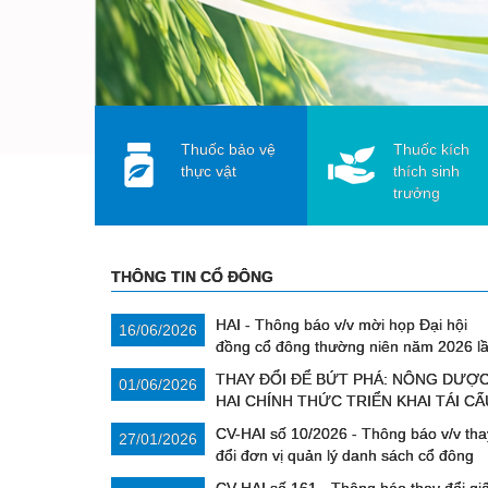
Thuốc bảo vệ
Thuốc kích
thực vật
thích sinh
trưởng
THÔNG TIN CỔ ĐÔNG
HAI - Thông báo v/v mời họp Đại hội
16/06/2026
đồng cổ đông thường niên năm 2026 l
2
THAY ĐỔI ĐỂ BỨT PHÁ: NÔNG DƯỢ
01/06/2026
HAI CHÍNH THỨC TRIỂN KHAI TÁI CẤ
TRÚC HỆ THỐNG SẢN XUẤT VÀ NHÂN SỰ CHỦ CH
CV-HAI số 10/2026 - Thông báo v/v tha
27/01/2026
đổi đơn vị quản lý danh sách cổ đông
Công ty