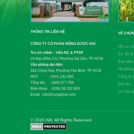
THÔNG TIN LIÊN HỆ
VỀ CHÚN
CÔNG TY CỔ PHẦN NÔNG DƯỢC HAI
Hồ sơ cô
Trụ sở chính – Viện NC & PTSP
Sơ đồ tổ
28 Mạc Đĩnh Chi, Phường Sài Gòn, TP. HCM
Ban lãnh
Văn phòng đại diện
Hệ thống
481 Cộng Hòa, Phường Tân Bình, TP. HCM
Công ty 
MST : 0301.242.080
Tổng đài : 1800.577.768
Đối tác
Điện thoại : (028).38.292.805
Cơ hội n
Email : info@congtyhai.com
© 2015 HAI. All Rights Reserved.