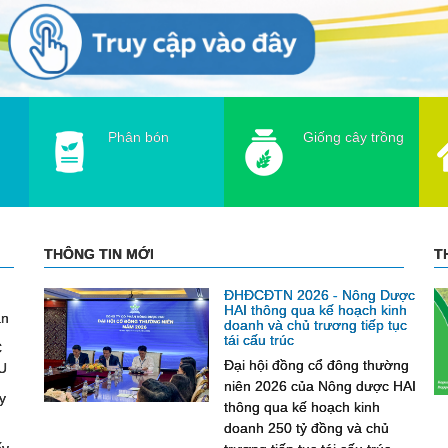
Phân bón
Giống cây trồng
THÔNG TIN MỚI
T
ĐHĐCĐTN 2026 - Nông Dược
HAI thông qua kế hoạch kinh
ần
doanh và chủ trương tiếp tục
tái cấu trúc
C
Đại hội đồng cổ đông thường
U
niên 2026 của Nông dược HAI
ỐT
y
thông qua kế hoạch kinh
doanh 250 tỷ đồng và chủ