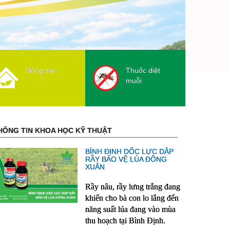
Nông sản
Thuốc diệt
muỗi
HÔNG TIN KHOA HỌC KỸ THUẬT
BÌNH ĐỊNH DỐC LỰC DẬP
RẦY BẢO VỆ LÚA ĐÔNG
XUÂN
Rầy nâu, rầy lưng trắng đang 
khiến cho bà con lo lắng đến 
năng suất lúa đang vào mùa 
thu hoạch tại Bình Định.