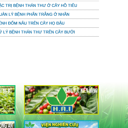
ẶC TRỊ BỆNH THÁN THƯ Ở CÂY HỒ TIÊU
UẢN LÝ BỆNH PHẤN TRẮNG Ở NHÃN
ỆNH ĐỐM NÂU TRÊN CÂY HỌ ĐẬU
Ử LÝ BỆNH THÁN THƯ TRÊN CÂY BƯỞI