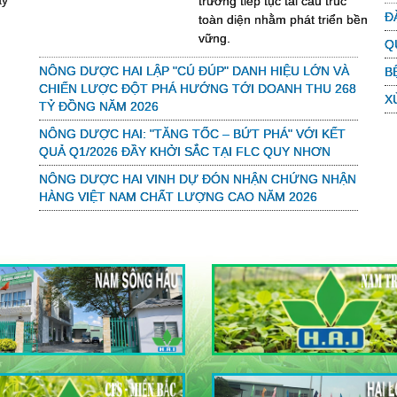
ấy
trương tiếp tục tái cấu trúc
Đ
toàn diện nhằm phát triển bền
vững.
Q
NÔNG DƯỢC HAI LẬP "CÚ ĐÚP" DANH HIỆU LỚN VÀ
B
CHIẾN LƯỢC ĐỘT PHÁ HƯỚNG TỚI DOANH THU 268
X
TỶ ĐỒNG NĂM 2026
NÔNG DƯỢC HAI: "TĂNG TỐC – BỨT PHÁ" VỚI KẾT
QUẢ Q1/2026 ĐẦY KHỞI SẮC TẠI FLC QUY NHƠN
NÔNG DƯỢC HAI VINH DỰ ĐÓN NHẬN CHỨNG NHẬN
HÀNG VIỆT NAM CHẤT LƯỢNG CAO NĂM 2026